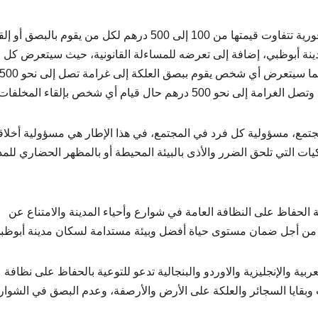
وأشار المصدر إلى أن اللوائح البلدية تفرض غرامة مالية فورية تتفاوت قيمتها من 100 إلى 500 درهم لكل من يقوم بالبصق أ
مدينة أبوظبي، إضافة إلى تعرضه للمساءلة القانونية، حيث سيتعرض كل 
يقوم بالبصق في الشوارع إلى غرامة قدرها 100 درهم، كما سيتعرض أي شخص يقوم ببصق العلكة إلى غرامة تصل إلى نحو
مع، مسؤولية كل فرد في المجتمع، في هذا الإطار هي مسؤولية أخلاق
يات التي تلحق الضرر والأذى بالبيئة المحيطة أو بالمظهر الحضاري للمد
الحفاظ على النظافة العامة في شوارع وأحياء المدينة والامتناع عن
لذلك من أجل ضمان مستوى حياة أفضل وبيئة مستدامة لسكان مدينة أبوظب
ف مطبوعة باللغات العربية والإنجليزية والاوردو والبنجالية تدعو للتوعية بالحفاظ على نظافة
ات وبقايا السجائر والعلكة على الأرض والأرصفة، وعدم البصق في الشوار