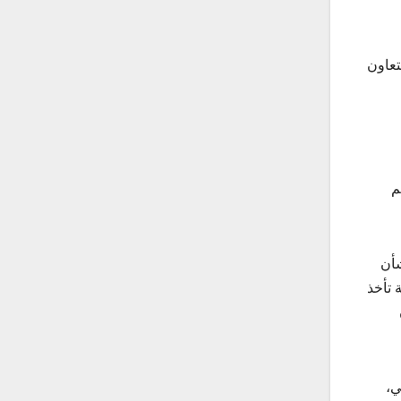
تعاون
م
شأن
 تأخذ
ي،