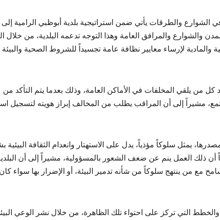
ي الشوارع والطرقات يأتي ضمن استراتيجية بلدية أبوظبي الرامية إلى
ن والشوارع والمرافق العامة وهذا التوجه تدعمه البلدية، من خلال ال
ية والمادية لإرساء معايير نظافة عامة تجسيداً للشروط الصحية والبيئة
كل من يلقي المخلفات في الأماكن العامة، وذلك بعدما يتم التأكد من
تمع، مشيراً إلى أن المراقب يطلب من المخالف إبراز هويته لتسجيل اس
درها، يمثل سلوكاً مؤذياً، يدل على الاستهتار وانعدام الثقافة البيئية ب
ً أن ذلك العمل ينم عن ضعف الشعور بالمسؤولية، مشيراً إلى أن البلدية
ح مع من ينتهج سلوكاً من شأنه تدمير البيئة، أو الإضرار بها سواء كان
والخطط التي تركز على احتواء تلك الظاهرة، من خلال نشر الوعي البيئ