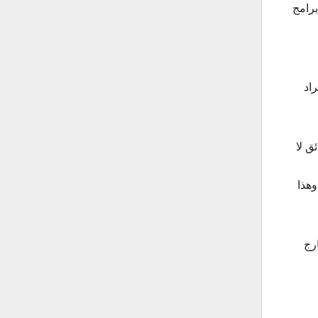
رامج
اد
ق لا
وهذا
رج