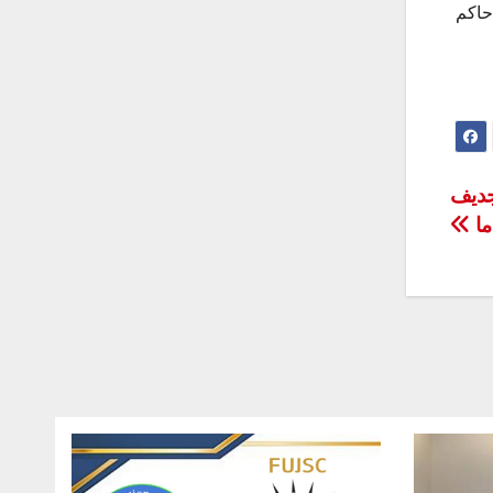
حاكم
جديف