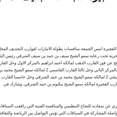
 الفجيرة امس الجمعة منافسات بطولة الامارات لقوارب التجديف المحل
البحرية تحت رعاية سمو الشيخ سيف بن حمد بن سيف الشرقي رئيس الن
ئج عن فوز القارب الذهب لمالكه احمد ابراهيم بالمركز الاول وحل القا
شناص لمالكه وزارةالشؤون الرياضية في سلطنة عمان بالمركز الثاني وحل ثالثا القارب القاسمي 2 لمالكه سمو الشيخ محمد
سعود القاسمي بينما جاء بالمركز الرابع القارب وادي السيجي 2 لمالكه سمو الشيخ محمد بن حمد الشرقي وحل خامسا القارب
قارب الفجيرة لمالكه سمو الشيخ مكتوم بن حمد الشرقي, وشارك في
ري عن سعادته للنجاح التنظيمي والمنافسة الفنية التي رافقت السباقا
اصلة المشاركة في السباقات التي تؤمن التواصل بين الرياضة والثقافة