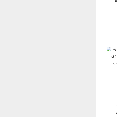
ية
ادي
رب
 بن
ت