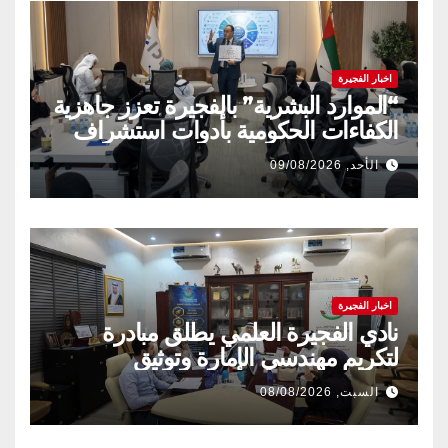
اخبار الفجيرة
“الموارد البشرية” بالفجيرة تعزز جاهزية
الكفاءات الحكومية بأدوات استشراف
المستقبل
الأحد, 09/08/2026
اخبار الفجيرة
نادي الفجيرة العلمي يطلق مبادرة
لتكريم مهندسي الإمارة وتوثيق
إنجازاتهم المهنية
السبت, 08/08/2026