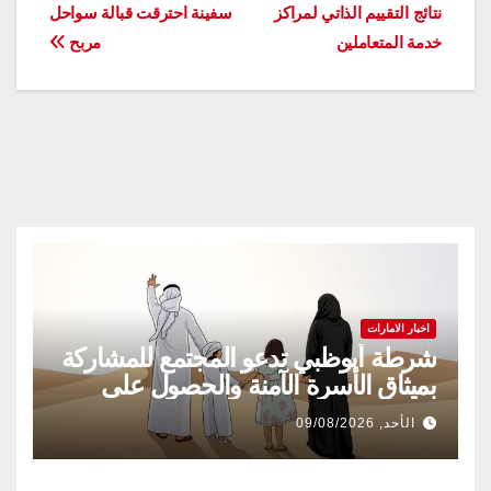
نتائج التقييم الذاتي لمراكز
سفينة احترقت قبالة سواحل
المقالات
خدمة المتعاملين
مربح
اخبار الامارات
شرطة أبوظبي تدعو المجتمع للمشاركة
بميثاق الأسرة الآمنة والحصول على
شهادة «سفير»
الأحد, 09/08/2026