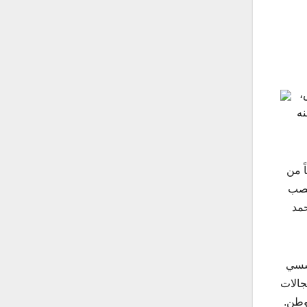
،
نه
ً من
 قصب
حمد
ؤسسي
جالات
وطن.