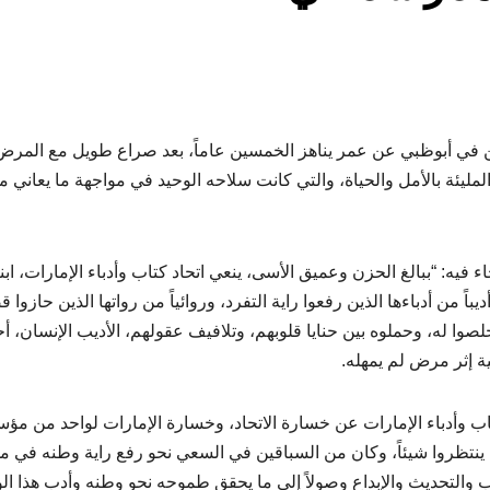
ين في أبوظبي عن عمر يناهز الخمسين عاماً، بعد صراع طويل مع المرض
يئة بالأمل والحياة، والتي كانت سلاحه الوحيد في مواجهة ما يعاني م
اء فيه: “ببالغ الحزن وعميق الأسى، ينعي اتحاد كتاب وأدباء الإمارات، ابنا
يباً من أدباءها الذين رفعوا راية التفرد، وروائياً من رواتها الذين حازوا
وا له، وحملوه بين حنايا قلوبهم، وتلافيف عقولهم، الأديب الإنسان، أ
ية إثر مرض لم يمهله.
اب وأدباء الإمارات عن خسارة الاتحاد، وخسارة الإمارات لواحد من م
ولم ينتظروا شيئاً، وكان من السباقين في السعي نحو رفع راية وطنه في م
ب والتحديث والإبداع وصولاً إلى ما يحقق طموحه نحو وطنه وأدب هذا ال