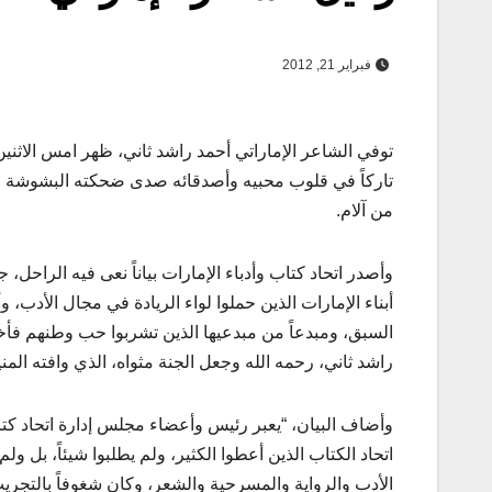
فبراير 21, 2012
توفي الشاعر الإماراتي أحمد راشد ثاني، ظهر امس الاثن
تاركاً في قلوب محبيه وأصدقائه صدى ضحكته البشوشة المل
من آلام.
وأصدر اتحاد كتاب وأدباء الإمارات بياناً نعى فيه الراحل، ج
أبناء الإمارات الذين حملوا لواء الريادة في مجال الأدب، وأد
السبق، ومبدعاً من مبدعيها الذين تشربوا حب وطنهم فأخلص
راشد ثاني، رحمه الله وجعل الجنة مثواه، الذي وافته المن
وأضاف البيان، “يعبر رئيس وأعضاء مجلس إدارة اتحاد كت
اتحاد الكتاب الذين أعطوا الكثير، ولم يطلبوا شيئاً، بل 
الأدب والرواية والمسرحية والشعر، وكان شغوفاً بالتجري