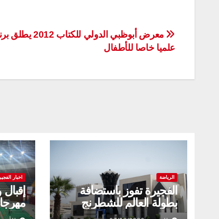
تصفّح
معرض أبوظبي الدولي للكتاب 012
علميا خاصا للأطفال
المقالات
الرياضة
اخبار الفجير
الفجيرة تفوز باستضافة
إقبال 
بطولة العالم للشطرنج
مهرجا
للشباب
بالفجي