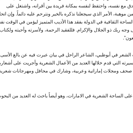
صادق مع نفسه، واحتفظ لنفسه بمكانة فريدة بين أقرانه، واشتغل على
وهبة، الأمر الذي سيجعلنا نذكره بالخير ونترحم عليه دائماً. وإن اتحا
ساحة الثقافية في الدولة بفقد هذا الأديب المتميز ليؤمن في الوقت نف
 وجه ربك ذو الجلال والإكرام. فللفقيد الرحمة، ولأسرته وأحبته ولكتاب
عون”.
ية الشعر في أبوظبي، الشاعر الراحل في بيان عبرت فيه عن بالغ الأسى
يرته التي قدم خلالها العديد من الأعمال الشعرية وأجريت على أشعاره
ة صحف ومجلات إماراتية وعربية، وشارك في محافل ومهرجانات شعرية
 على الساحة الشعرية في الامارات، وهو أيضاً باحث له العديد من البح