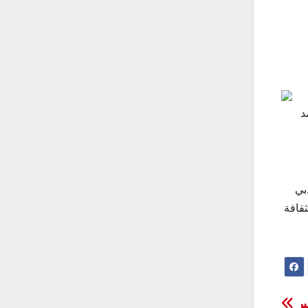
د
بي
ثقافة
بر