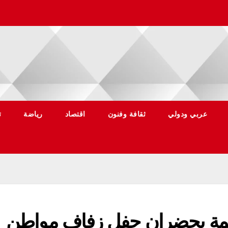
عربي ودولي
ثقافة وفنون
اقتصاد
رياضة
ت
خيمة يحضران حفل زفاف مواطن