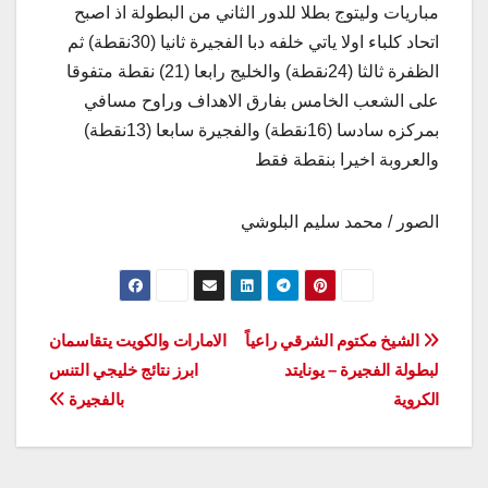
مباريات وليتوج بطلا للدور الثاني من البطولة اذ اصبح
اتحاد كلباء اولا ياتي خلفه دبا الفجيرة ثانيا (30نقطة) ثم
الظفرة ثالثا (24نقطة) والخليج رابعا (21) نقطة متفوقا
على الشعب الخامس بفارق الاهداف وراوح مسافي
بمركزه سادسا (16نقطة) والفجيرة سابعا (13نقطة)
والعروبة اخيرا بنقطة فقط
الصور / محمد سليم البلوشي
تصفّح
الشيخ مكتوم الشرقي راعياً
الامارات والكويت يتقاسمان
لبطولة الفجيرة – يونايتد
ابرز نتائج خليجي التنس
المقالات
الكروية
بالفجيرة