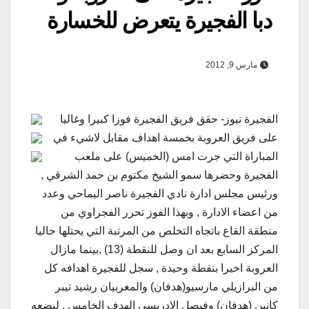
دبا الفجيرة يتعرض للخسارة
مارس 9, 2012
الفجيرة نيوز- حقق فريق الفجيرة فوزا كبيرا وغاليا
على فريق العروبة بخمسة اهداف مقابل لاشيء في
المباراة التي جرت امس (الخميس) على ملعب
الفجيرة وحضرها سمو الشيخ مكتوم بن حمد الشرقي ,
ورئيس مجلس ادارة نادي الفجيرة ناصر اليماحي وعدد
من اعضاء الادارة , وبهذا الفوز تحرر الفجراوي من
منطقة القاع باتجاه التخلص من المرتبة التي يحتلها حاليا
المركز السابع بعد ان وصل للنقطة (13) ,بينما مازال
العروبة اخيرا بنقطة وحيدة , سجل للفجيرة اهدافه كل
من البرازيلي مارسيو(هدفان) والمغربيان رشيد تيبر
كانين (هدفان) وفيصل الادريسي الهدف الخامس , ليضعه