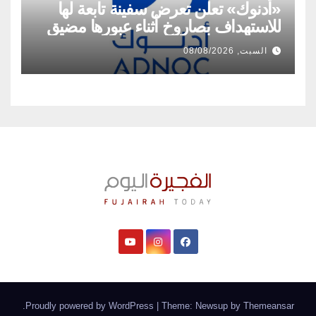
«أدنوك» تعلن تعرض سفينة تابعة لها
للاستهداف بصاروخ أثناء عبورها مضيق
هرمز
السبت, 08/08/2026
.
Proudly powered by WordPress
|
Theme: Newsup by
Themeansar