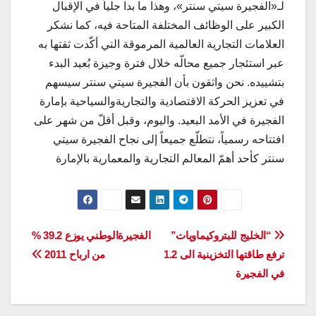
لـ«الفجيرة سيتي سنتر»، وهذا ما بدا جلياً في الإقبال
الكبير على الوظائف المختلفة المتاحة فيه، كما نشكر
العلامات التجارية العالمية المرموقة التي أكّدت ثقتها به
عبر استئجار جميع محالّه خلال فترة وجيزة بُعيد البدء
بتشييده. نحن واثقون بأن الفجيرة سيتي سنتر سيسهم
في تعزيز الحركة الاقتصادية والتجاريةوالسياحية بإمارة
الفجيرة في الأمد البعيد. واليوم، وقبل أقلّ من شهر على
افتتاحه رسمياً، نتطلّع جميعاً إلى نجاح الفجيرة سيتي
سنتر كأحد أهمّ المعالم التجارية والمعمارية بالإمارة
تصفّح
“الخليج للبتروكيماويات”
الفجيرةالوطني يوزع 39.2 %
ترفع طاقتها التخزينية الى 1.2
من ارباح 2011
المقالات
في الفجيرة