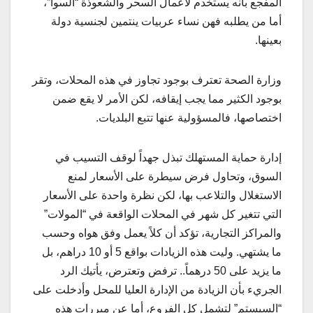
المفجع بأنه يستخدم لأعمال السحر والشعوذة “السوا”،
أما من يطلبه فهن نساء عربيات ينتمين لجنسية دولة
بعينها.
وزارة الصحة تعترف بوجود تجاوز في هذه المحلات، وتقر
بوجود الكثير مما يجب إيقافه، لكن الأمر لا يقع ضمن
اختصاصها، فالمسؤولية عنها تتبع البلديات.
إدارة حماية المستهلك تبذل جهداً لوقف التسيب في
السوق، وتحاول فرض سيطرة على الأسعار لمنع
الاستغلال والتلاعب بها، لكن نظرة واحدة على الأسعار
التي تتغير كل شهر في المحلات الواقعة في “المولات”
والمراكز التجارية، تؤكد أن كلاً يعمل وفق هواه وحسب
ما يشتهي. وليت هذه الزيادات بواقع 5 أو 10 دراهم، بل
ما يزيد على 50 درهماً.. ترفض وتعترض، يأتيك الرد
الجريء بأن الزيادة من الإدارة العليا للمحل وأدخلت على
“السيستم” لتشمل كل الفروع، أما عن مبررات هذه