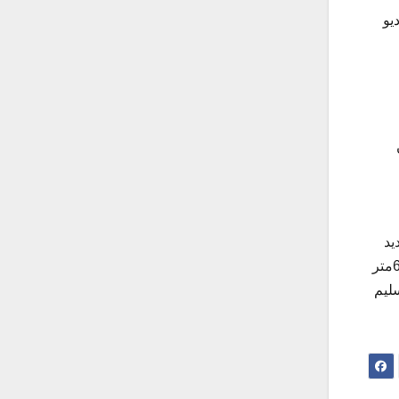
يو
يد
السيارة المخالفة من بين عدة سيارات في حالة وجود تسابق بين السائقين علاوة على أنه يلتقط السيارة المخالفة قبل أو بعد 600متر
سليم