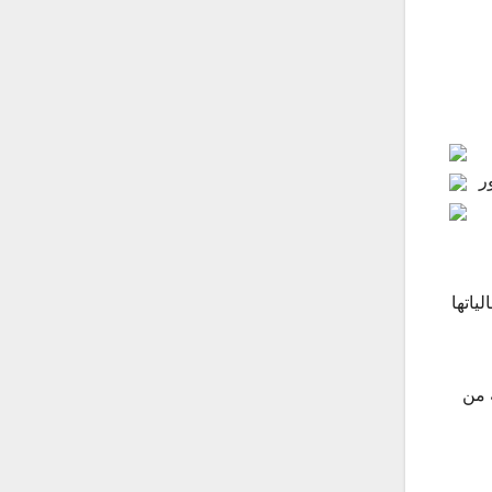
ر
عالياتها
 من