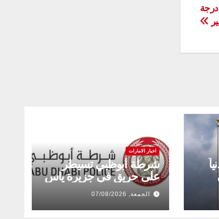
درجة
ير
اخبار الامارات
ة 11 مدنياً
شرطة أبوظبي تسيطر
على حريق في جزيرة ياس
الجمعة, 07/08/2026