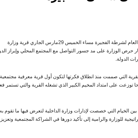
الفجيرة نيوز- افتتح العقيد محمد راشد بن نايع نائب القائد العام لشرطة الفجيرة مساء الخميس 29مارس الجاري قرية وزارة
ر حرص الوزارة على مد جسور التواصل مع المجتمع المحلي وإبراز الدو
ات الدولة.
قرية التي صممت منذ انطلاق فكرتها لتكون أول قرية معرفية مجتمعية
لى مستوى العالم حيث ضمت أكثر من 37 جناحا توزعت على امتداد المخيم الكبير الذي تشغله القرية والتي تستمر ف
 بين الخيام التي خصصت لإدارات وزارة الداخلية لتعرض فيها ما تقوم به
جية للوزارة والرامية إلى تأكيد دورها في الشراكة المجتمعية وتعزيز