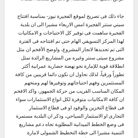
جاء ذلك فى تصريح لموقع الفجيرة نيوز- بمناسبة افتتاح
سيتي سنتر الفجيرة امس الاربعاء مشيرا الى ان بلدية
الفجيرة ساهمت فى توفير كل الاحتياجات و الامكانيات
لهذا المركز التسويقي الهام حتى تم افتتاحه فى الفترة
التى تم تحديدها لانجاز المشروع، واوضح الأفخم ان مثل
مشروع سيتى سنتر وغيره من المشاريع الرائدة تمثل
انطلاقة قوية للإمارة نحو نهضة حضارية عمرانية أكثر
تطوراً ورقياً، لذلك نحاول ان نكون دائما قريبين من كافة
المستثمرين وفهم احتياجاتهم وتوفيرها لهم ومنحهم
المكان المناسب القريب من حركة الجمهور، واكد الافخم
ان كافة الامكانيات متوفرة لكل انواع الاستثمارات سواء
فى قطاع التخزين والوقود او فى قطاع الاستثمار
التجارى او الاستثمار السياحي، وذكر ان البلدية مستمرة
فى وضع الخطط الميدانية المطلوبة تجاه دعم مشاريع
التنمية مشيرا الى خطة التخطيط الشمولى لامارة