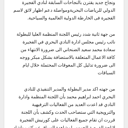
ونجاح جديد يقترن بالنجاحات السابقة لنادي الفجيرة
الدولي للرياضات البحريةومواصلة دعم اظهار لائق لاسم
الفجيرة فى الخارطة الدولية العالمية والسياحية.
من جهة ثانية شدد رئيس اللجنة المنظمة العليا للبطولة
نائب رئيس مجلس ادارة النادي البحري في الفجيرة
سعادة محمد سعيد الضنحاني الى ضرورة الانتهاء من
كافة الاعمال المتعلقة بالاستضافة بشكل مبكر ووجه
الى ضرورة تذليل كل المعوقات المحتملة خلال ايام
السباقات
من جهته اكد مدير البطولة والمدير التنفيذي للنادي
البحري احمد ابراهيم محمد بأن اللجنة المنظمة وادارة
النادي قد اعدت العديد من الفعاليات الترفيهية
والترويجية التي ستصاحب الحدث وكشف بأن اللجنة
قررت ان تقام جميع الفعاليات على كورنيش الفجيرة
لاتاحة الفرصة للجمهور لمشاهدة السباق عن كثب واشاد