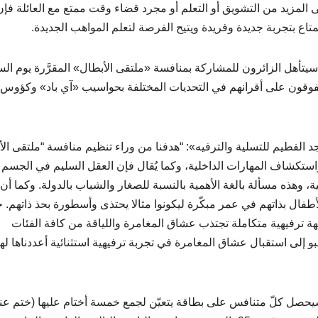
المزيد من التشويق أو التعلم أو مجرد قضاء وقت ممتع مع العائلة فإن
اع بتجربة جديدة وفريدة ويتيح الفرصة لتعلم المواهب الجديدة.
د زيارة «بلاي نيشن» من اليوم وحتى 11 مايو 2012، سيتأهل الزائرون للمشاركة بمنافسة «ملتقى الأبطال» المقرَّرة يوم
 ممّن يتفوقون على أقرانهم في التحديات المختلفة بحواسيب «آي باد» وكؤوس 
 الفطيم للتسلية والترفيه»: “هدفنا من وراء تنظيم منافسة “ملتقى الأ
ة واستكشاف المهارات الداخلية، وكما يُقال فإن العقل السليم في الجسم
ية، وهذه مسألة بالغة الأهمية بالنسبة للصغار والشباب بالدولة. وكما أن
فال بذاتهم في عمر مبكّرة ليكونوا مثالا يحتذى وأسطورة بحذ ذاتهم. 
 ترفيهية متكاملة تجتذب عشاق المغامرة واللياقة من كافة الفئات
صبو إلى استقبال عشاق المغامرة في تجربة ترفيهية استثنائية أعددناها ل
حصل كلّ متنافس على بطاقة يتعيّن لجمع خمسة أختام عليها (ختم عن