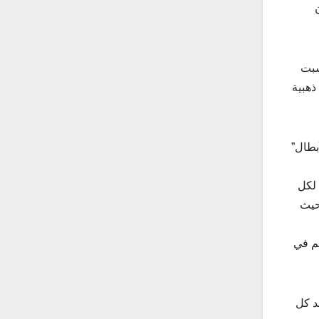
 السبت
ذهبية
بطال”
 لكل
حيث
هم في
د كل