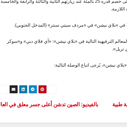
زيارة) قبل أن يتأهل لدخول المنافسة. وسيحصل هؤلاء على خصم قدره 25 بالمئة عند زيارتهم الثانية والثالثة والرابعة والخامسة
اللازمة.
لمعالم الترفيهية التالية في «بلاي نيشن»: «آي فلاي دبي» و«سوكر
تريل».
لاي نيشن»، يُرجى اتباع الوصلة التالية:
بالفيديو: الصين تدشن أعلى جسر معلق في العا