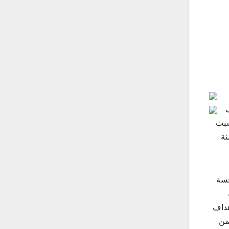
ف
سبت
نة
فسة
هداف
ز الواقع على ارتفاع 13 متراً ضمن