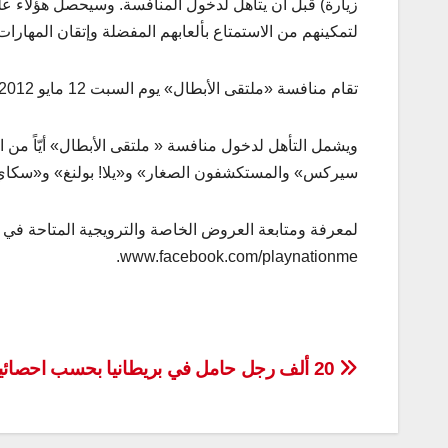
لتمكينهم من الاستمتاع بألعابهم المفضلة وإتقان المهارات 
تقام منافسة «ملتقى الأبطال» يوم السبت 12 مايو 2012 في «بلاي نيشن» في «مردف سيتي سنتر» (المدخل الجنوبي).
ويشمل التأهل لدخول منافسة « ملتقى الأبطال» أيّاً من ا
سيركس» والمستكشفون الصغار» و«يلا! بولنغ» و«سكاي 
لمعرفة ومتابعة العروض الخاصة والترويجية المتاحة في «ي
www.facebook.com/playnationme.
تصفّح
20 ألف رجل حامل في بريطانيا بحسب احصائية طبية
المقالات