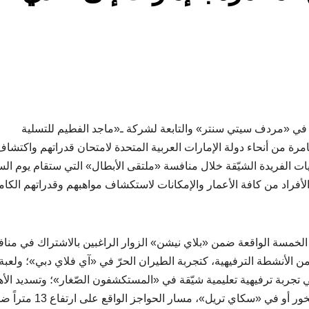
دة في «مردف سيتي سنتر» والتابعة لشركة ـ«ماجد الفطيم للتسلية
امرة من أنحاء دولة الإمارات العربية المتحدة لامتحان قدراتهم واكتشا
ت الفريدة الشيّقة خلال منافسة «ملتقى الأبطال» التي ستقام يوم ال
تشجيع الأفراد من كافة الأعمار والإمكانات لاستكشاف مواهبهم وقدراتهم الكام
ة الخمسة الواقعة ضمن «بلاي نيشن» الزوار الراغبين بالاشتراك في منا
 الأنشطة الترفيهية، كتجربة الطيران الحرّ في «آي فلاي دبي»؛ ولعبة
ي تجربة ترفيهية تعليمية شيّقة في «المستكشفون الصّغار»؛ وتسديد الأ
في «سوكر سيركس»؛ ومواجهة الصّعاب أثناء تسلّق الصخور أو في «سكاي تريل»، مسار الحواج