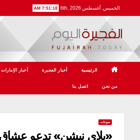
Ski
الخميس. أغسطس 6th, 2026
7:51:18 AM
t
conten
الرئيسية
أخبار الفجيرة
أخبار الإمارات
من نحن
اتصل بنا
منوعات
«بلاي نيشن» تدعو عشاق ا