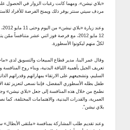
«بلاي نيشن». ومهما كانت رغبات الزوار في الحصول على 
مردف سيتي سنتر يوفر ذلك ويمنح الفرصة للأفراد للاستمت
وعن
12 مايو 2012، مع فرصة فوز اثني عشر متنافساً
لكلّ منهم ليكونوا الأسطورة.
وقال عمر البنا، مدير قطاع المبيعات والتسويق لدى «ماجد
تعريف الجيل بأهمية اللياقة البدنية، وبناء روح المنافس
السليم، وتشجيعهم على الارتقاء بمهاراتهم وقدراتهم الذات
طفل بطله الأسطوري المفضل، فإننا نسعى لتعزيز ثقة الأط
نطمح من خلال هذه المنافسة إلى جعل «بلاي نيشن» وجهة
العمرية، والقدرات البدنية، والاهتمامات المختلفة، كما ن
بلاي نيشن”.
وعند تقديم طلب المشاركة بمنافسة «ملتقى الأبطال» سي