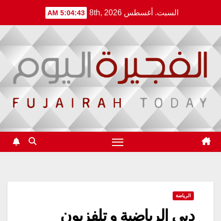
Ski
السبت. أغسطس 8th, 2026
5:04:43 AM
t
conten
الرياضة
دبي الرياضية و تلفزيون