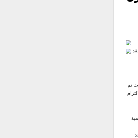
الذي عقد
ث تم
لتزام
سية
د