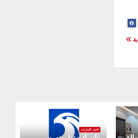
بة
اخبار الامارات
يطلق
«أدنوك» تعلن تعرض