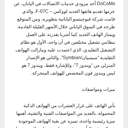
DoCoMo أحد مزودي خدمات الاتصالات في اليابان، عن
عزمها تقديم هاتفها الجديد لووكس – F-07C، والذي
قامت شركة فيوجيتسو اليابانية بتطويره، ومن المتوقع
طرحه في السوق الياباني خلال الأشهر القليلة القادمة.
ويمتاز الهاتف الجديد كما أشرنا بقدرته على العمل
بنظامي تشغيل مختلفين في آن واحد، الأول هو نظام
التشغيل التقليدي، الذي اعتمدت عليه ومازالت الهواتف
التقليدية “سيمبيان/Symbian”، والثاني هو الإصدار
المنزلي من “ويندوز 7”، وللإشارة فقط، ويندوز 7 هو
ليس ويندوز فون المخصص للهواتف المتحركة.
ميزات ومواصفات
يأتي الهاتف على غرار العشرات من الهواتف الذكية
المحمولة، بالعديد من المواصفات الفنية والتقنية، أهمها
ميزة رئيسية واحدة، تميزه عن بقية الهواتف الموجودة