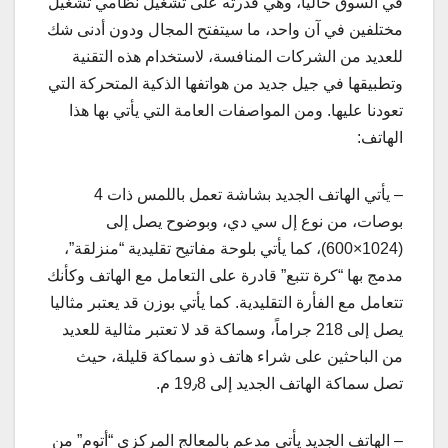
في السوق حالياً، وهي قدرته على تشغيل نظامي تشغيل
مختلفين في آن واحد، ما سيتفتح المجال ودون أدنى شك
للعديد من الشركات المنافسة، لاستخدام هذه التقنية
وتطبيقها في جيل جديد من هواتفها الذكية المتحركة التي
تعودنا عليها. ومن المواصفات العامة التي يأتي بها هذا
الهاتف:
– يأتي الهاتف الجديد بشاشة تعمل باللمس ذات 4
بوصات، من نوع إل سي دي، وبوضوح يصل إلى
(1024×600)، كما يأتي بلوحة مفاتيح تقليدية “منزلقة”،
مدمج بها “كرة تتبع” قادرة على التعامل مع الهاتف وكأنك
تتعامل مع الفأرة التقليدية. كما يأتي بوزن قد يعتبر مثاليا
يصل إلى 218 جراماً، وسماكة قد لا تعتبر مثالية للعديد
من الباحثين على شراء هاتف ذو سماكة قليلة، حيث
تصل سماكة الهاتف الجديد إلى 19٫8 م.
– الهاتف الجديد يأتي مدعم بالمعالج المركزي “أتوم” من