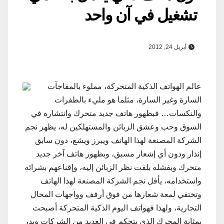
تشغيل في آن واحد
أبريل 24, 2012
عالم الهواتف الذكية المتحركة، مملوء بالمفاجآت
السارة وغير السارة، مثلما هو مليء بالطفرات
والنكسات… فبظهور هاتف جديد متحرك وانتشاره في
السوق وحب وعشق الزبائن والمستهلكين له، يظهر نجم
الشركة المصنعة لهذا الهاتف ويبرز ويشع، دون سابق
إنذار ودون أي إشعار مسبق، وبظهور هاتف آخر جديد
متحرك وبفشله بلفت نظر الزبائن إليه، وإقناعهم بشرائه
واستخدامه، يأفل نجم الشركة المصنعة لهذا الهاتف
وتختفي لمعة شعارها من فوق أرفف وواجهات المحال
التجارية، ولهذا فهواتف اليوم الذكية المتحركة أصبحت
بمثابة المحرك الذي يتحكم في العديد من الشركات ويدر