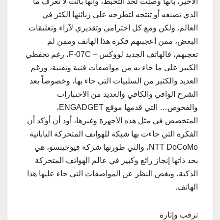
الأخير، بأنها وصلت لحد التخبط، وأنها باتت لا تعرف ما
الذي تصنعه أو تنتجه لتطرحه على زبائنها الكثر في
العالم. ولكن ومع كل احترامي وتقديري لآراء وتعليقات
البعض، ممن أعجبتهم فكرة هذا الهاتف وممن لم
تعجبهم، فالهاتف الجديد لووكس – F-07C، رغم تحفظي
الكبير على ما جاء به من مواصفات فنية وتقنية، ورغم
العديد والكثير من السلبيات التي جاء بها، وخصوصاً بعد
الشرح الوافي والكافي والعديد من الاختبارات
والفحوص… التي قدمها موقع ENGADGET،
المتخصص في مثل هذه الأجهزة وغيرها، أود أن أؤكد أن
الفكرة التي جاءت بها شبكة للهواتف المتحركة اليابانية
NTT DoCoMo، والتي طورتها شركة فيوجيتسو، هي
بحد ذاتها إنجاز رائع وكبير في عالم الهواتف المتحركة
الذكية، وبغض النظر عن المواصفات التي جاء عليها هذا
الهاتف.
ترقب وإثارة