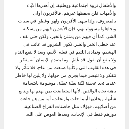
والأطفال ثروة اجتماعية ووطنية، إن أهدرها الآباء
والأمهات فلن يحفظها غيرهم، فالأقربون أولى
بالمعروف، وإذا سهى الأقربون ولهوا وغطوا في سبات
وتجاهلوا مسؤولياتهم، فإن الأبعدين فيهم من يسكنه
الشر، كما أن فيهم من يمتلئ بالخير، ولكن حتى نقف
عند خطي الخير والشر، تكون الشرور قد عاثت في
الهشيم، وتمادى اللئيم في فعله الأثيم، وبعد لا ينفع الندم
ولا ينفع أن نقول قد عُلِمْ.. وما يصدم الإنسان أنه يفكر
في هذه القلوب التي وكأنها صنعت من عاج، فلا تتأثر ولا
تتفكر ولا تتبصر فيما يجري من حولها، ولا يلين لها خاطر
عندما تجد عجينة ليِّنة بضّة غضّة، موشومة بابتسامة
باهتة تجاه الوالدين، لأنها استعاضت بمن يهتم بها ويتابع
شأنها، ويحاذيها أينما حلت وارتحلت، أما من هم جاءت
من أصلابهم، فهؤلاء مثل حاضنات الفراخ الصناعية،
دورهم فقط في الإنجاب، وبعدها العوض على الله.