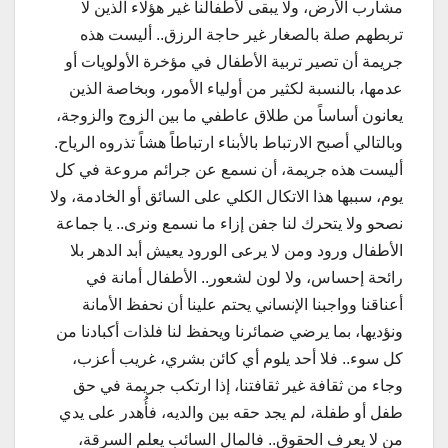
مشارب الأرض، ولا يبقى لأطفالنا غير هؤلاء الذين لا
تربطهم صلة بالصغار غير حاجة الرزق.. أليست هذه
جريمة أن تصير تربية الأطفال في مؤخرة الأولويات أو
عدمها، بالنسبة لكثير من أولياء الأمور، وبخاصة الذين
يعانون أساساً من طلاق عاطفي ما بين الزوج والزوجة،
وبالتالي أصبح الارتباط بالأبناء ارتباطاً هشاً تذروه الرياح.
أليست هذه جريمة، أن نسمع عن جرائم مروعة في كل
يوم، سببها هذا الاتكال الكلي على السائق أو الخادمة، ولا
نصحو ولا يتحرك لنا جفن إزاء ما نسمع ونرى.. يا جماعة
الأطفال ورود ومن لا يرعى الورود يعيش أبد الدهر بلا
رائحة إحساس، ولا لون لشعور.. الأطفال أمانة في
أعناقنا وواجبنا الإنساني يحتم علينا أن نحفظ الأمانة
ونؤديها، بما يرضي ضمائرنا ويحفظ لنا فلذات أكبادنا من
كل سوء.. فلا أحد يلوم أي كائن بشري، غريب أعزب،
وجاء من ثقافة غير ثقافتنا، إذا ارتكب جريمة في حق
طفل أو طفلة، لم يجد حقه بين والديه، فأُهدر على يدي
من لا يعرف الحقوق.. فالمال السائب يعلم السرقة،