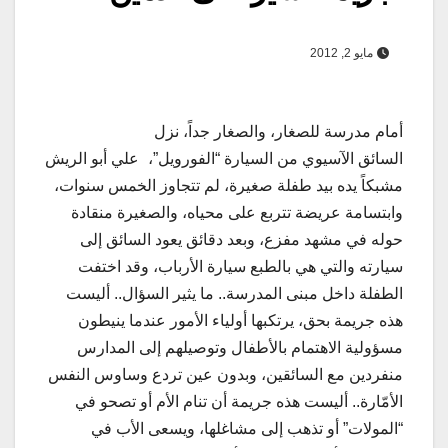
مايو 2, 2012
أمام مدرسة للصغار، والصغار جداً، نزل
السائق الآسيوي من السيارة “الفورويل”،
علي أبو الريش
مشبكاً يده بيد طفلة صغيرة، لم تتجاوز الخمس سنوات،
وابتسامة عريضة تتربع على محياه، والصغيرة منقادة
حوله في مشهد مفزع، وبعد دقائق يعود السائق إلى
سيارته والتي هي بالطبع سيارة الأرباب، وقد اختفت
الطفلة داخل مبنى المدرسة.. ما يثير السؤال.. أليست
هذه جريمة بحق، يرتكبها أولياء الأمور عندما ينيطون
مسؤولية الاهتمام بالأطفال وتوصيلهم إلى المدارس
منفردين مع السائقين، وبدون عين تردع وساوس النفس
الأمّارة.. أليست هذه جريمة أن تنام الأم أو تصحو في
“المولات” أو تذهب إلى مشاغلها، ويسعى الأب في