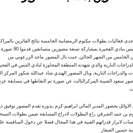
حدى فعاليات بطولات مكتوم الرمضانية الخامسة نتائج الفائزين بالمراك
الاولى للمسابقة وذلك في المعرض الذي اقيم امس الخميس بنادي الفجيرة بمشاركة تسعة مصو
في الخامس من الشهر الحالي, حيث نال المصور ماجد الزرعوني من
دراجات النارية والذي شهدته المنطقة المجاورة لنادي التنس في الفجي
 والدراجات النارية, ونال المصور الهندي شاد عبدالله شكور المركز الث
لمصور سعود الشيبة المركزالثالث عن صورة تم التقاطها في مسابقة ع
ت
لاوائل بحضور المدير المالي ابراهيم كرم ,بدوره تقدم المصور توفيق ذ
 بن حمد الشرقي راع البطولات لادراج المسابقة ضمن بطولات النسخ
سات لابراز قدراتهم الفنية في هذا المجال فضلا عن دخول المنافسة عل
اسة حسين الصفار