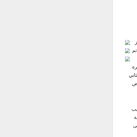
ز
رين متسابقين قدموا 90 صورة تم
رة
اني
رض
يب
ة
ى