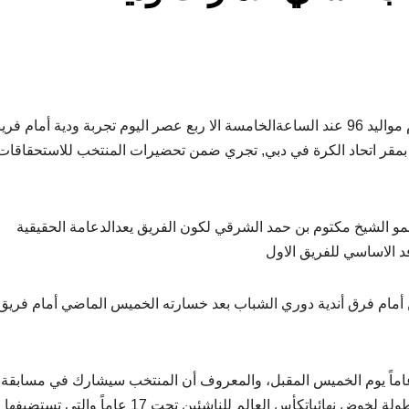
الفجيرة نيوز- يخوض منتخبنا الوطني للناشئين لكرة القدم مواليد 96 عند الساعةالخامسة الا ربع عصر اليوم تجربة ودية أمام ف
عب ذياب عوانه بمقر اتحاد الكرة في دبي, تجري ضمن تحضيرات المنتخب للاستحقاقات
 الشيخ مكتوم بن حمد الشرقي لكون الفريق يعدالدعامة الحقيقية
د الاساسي للفريق الاول
ين أمام فرق أندية دوري الشباب بعد خسارته الخميس الماضي أمام فريق
ا ستكون مباراته الثالثة أمامفريق الإمارات تحت 19 عاماً يوم الخميس المقبل، والمعروف أن المنتخب سيشارك في مس
الشباب خلال الموسم الحالي ضمن برنامج تحضيراته المطولة لخوض نهائياتكأس العالم للناشئين تحت 17 عاماً والتي تستضيفها