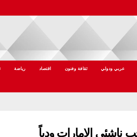
عربي ودولي
ثقافة وفنون
اقتصاد
رياضة
ت
 ناشئي الامارات ودياً