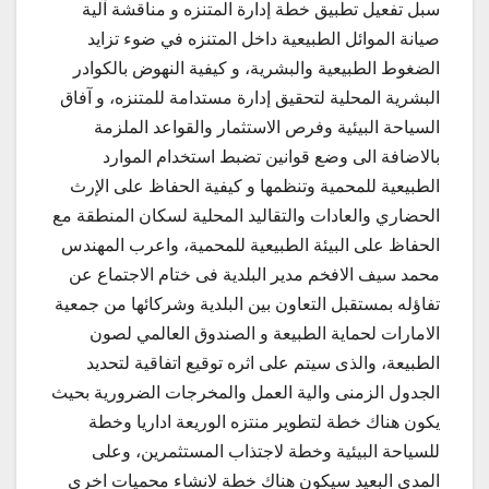
سبل تفعيل تطبيق خطة إدارة المتنزه و مناقشة آلية
صيانة الموائل الطبيعية داخل المتنزه في ضوء تزايد
الضغوط الطبيعية والبشرية، و كيفية النهوض بالكوادر
البشرية المحلية لتحقيق إدارة مستدامة للمتنزه، و آفاق
السياحة البيئية وفرص الاستثمار والقواعد الملزمة
بالاضافة الى وضع قوانين تضبط استخدام الموارد
الطبيعية للمحمية وتنظمها و كيفية الحفاظ على الإرث
الحضاري والعادات والتقاليد المحلية لسكان المنطقة مع
الحفاظ على البيئة الطبيعية للمحمية، واعرب المهندس
محمد سيف الافخم مدير البلدية فى ختام الاجتماع عن
تفاؤله بمستقبل التعاون بين البلدية وشركائها من جمعية
الامارات لحماية الطبيعة و الصندوق العالمي لصون
الطبيعة، والذى سيتم على اثره توقيع اتفاقية لتحديد
الجدول الزمنى والية العمل والمخرجات الضرورية بحيث
يكون هناك خطة لتطوير منتزه الوريعة اداريا وخطة
للسياحة البيئية وخطة لاجتذاب المستثمرين، وعلى
المدى البعيد سيكون هناك خطة لانشاء محميات اخرى