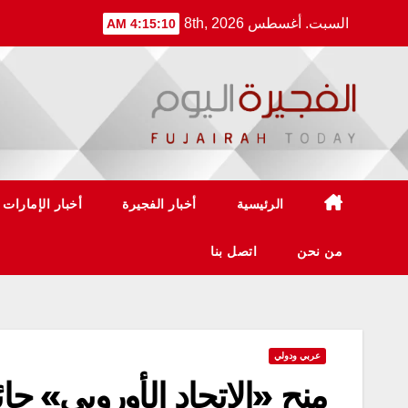
Ski
السبت. أغسطس 8th, 2026
4:15:10 AM
t
conten
الرئيسية
أخبار الفجيرة
أخبار الإمارات
من نحن
اتصل بنا
عربي ودولي
منح «الاتحاد الأوروبي» جا