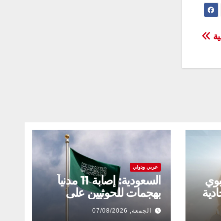
ية
عربي ودولي
بوي
السعودية: إصابة 11 مدنياً
ادية
بهجمات للحوثيين على
نجران
الجمعة, 07/08/2026