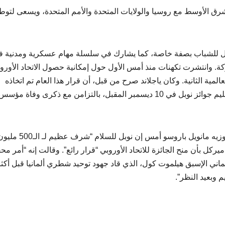
لشرق الأوسط مع روسيا والولايات المتحدة والأمم المتحدة، ويسعى لتوط
 للشباب بصفة خاصة، كما يشارك في سلسلة مهام عسكرية ومدنية ف
كة. وانتشرت تكهنات منذ أمس الأول حول إمكانية حصول الاتحاد الأورو
ية الثانية. وكان ياجلاند صرح من قبل، أن قرار هذا العام تم اتخاذه
بالإجماع من كافة أعضاء اللجنة الخمسة. ومن المقرر تسليم جوائز نوبل في 10 ديسمبر المقبل، بالتزامن مع ذكرى وفاة مؤس
على صعيد ردود الفعل، قال رئيس المفوضية الأوروبية جوزيه مانويل باروسو أمس إن نوبل للسلام “شرف عظيم لـ
ركل بأن منح الجائزة للاتحاد الأوروبي “قرار رائع”. وقالت إنه “أمر مح
لماني الإسبق هيلموت كول، الذي قاد جهود توحيد شطري ألمانيا قبل أكث
 وبعيد النظر”.