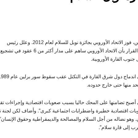
أعلنت لجنة جائزة نوبل في العاصمة النرويجية أوسلو أمس، فوز الاتحاد الأوروبي بجائزة نوبل للسلام لعام 2012. وعلل رئيس
اللجنة المختصة بمنح جوائز نوبل للسلام ثوربيورن ياجلاند القرار بأن الاتحاد الأوروبي ساهم على مدار أكثر من 6 عقود في تشجيع
نوب القارة الأوروبية.
لحد منها حتى خارج حدوده.
التي أصبح تضامنها على المحك حاليا بسبب صعوبات اقتصادية وإجراءات 
صعوبات اقتصادية خطيرة واضطرابات اجتماعية كبرى”. وأضاف لكن لجنة ن
بي. وهو نضاله من أجل السلام والمصالحة والديمقراطية وحقوق الإنسان”.
رب إلى قارة سلام”.