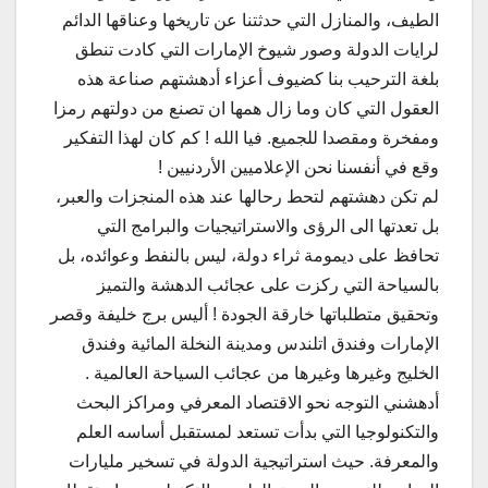
الطيف، والمنازل التي حدثتنا عن تاريخها وعناقها الدائم
لرايات الدولة وصور شيوخ الإمارات التي كادت تنطق
بلغة الترحيب بنا كضيوف أعزاء أدهشتهم صناعة هذه
العقول التي كان وما زال همها ان تصنع من دولتهم رمزا
ومفخرة ومقصدا للجميع. فيا الله ! كم كان لهذا التفكير
وقع في أنفسنا نحن الإعلاميين الأردنيين !
لم تكن دهشتهم لتحط رحالها عند هذه المنجزات والعبر،
بل تعدتها الى الرؤى والاستراتيجيات والبرامج التي
تحافظ على ديمومة ثراء دولة، ليس بالنفط وعوائده، بل
بالسياحة التي ركزت على عجائب الدهشة والتميز
وتحقيق متطلباتها خارقة الجودة ! أليس برج خليفة وقصر
الإمارات وفندق اتلندس ومدينة النخلة المائية وفندق
الخليج وغيرها وغيرها من عجائب السياحة العالمية .
أدهشني التوجه نحو الاقتصاد المعرفي ومراكز البحث
والتكنولوجيا التي بدأت تستعد لمستقبل أساسه العلم
والمعرفة. حيث استراتيجية الدولة في تسخير مليارات