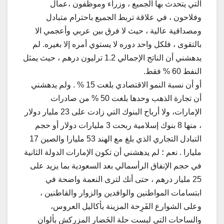
التي يتحدث بها الجميع ، وزراء وموظفون ،عمال
وفلاحون ، في علاقة تربط الجميع باحترام متبادل
ومصداقية عالية ، حيث لا فرق بين عربي وأعجمي الا
بالتقوى ، فلكل واحد دوره لا يستوي أمره إلا بغيره. لم
يدهشني أن الناتج الإجمالي 1.2 ترليون درهم ، حيث يمثل
النفط 60 % فقط.
أو أن نسبة النمو الاقتصادي بلغت 15 % . ولم يدهشني
أن تجارة الذهب وحدها بلغت 50 % من صادرات
الإمارات، ولا أرباح البنوك التي زادت على 23 مليار دولار
، منها 8 بنوك إسلامية ربحت 3 مليارات دولار أو حجم
التبادل التجاري الذي بلغ مع الهند 53 مليارا والصين 17
مليارا . نعم ؛ لم يدهشني أن تكون الإمارات الدولة الثانية
في حجم الإنفاق الرأسمالي بعد السعودية بما يزيد على
25 مليار درهم ، حتى أنك لترى النعمة واضحة في
ابتسامات المواطنين والوافدين والزوار والقاطنين ،
وعلى الشوارع الفَرِحة المزينة بأكاليل العروس،
والساحات التي لبست حلة الخَضار المزركش بألوان