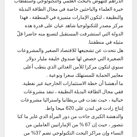
الدراهم للنهوض بالبحث العلمي والتكنولوجي واستقطاب
خيرة العلماء والباحثين خاصة في مجال الطاقة البديلة
والنظيفة ، لتكون الإمارات متميزة في المنطقة ، فهذا
مركز مصدر للتكنولوجيا شاهد عيان على قدرة هذه
الدولة التي استشرفت المستقبل لتصنع منه حاضرا قلّ
مثيله في منطقتنا.
هل نتحدث عن تشجيعها للاقتصاد الصغير والمشروعات
الصغيرة التي خصص لها صندوق خليفة مليار دولار
سنوي لتكون مركزا للأمن الغذائي الذي يتطب أعلى
معايير الحماية للمستهلك سعرا ونوعية .
ما أدهشنا أن خطة الاستثمارات الخارجية غير نفطية.
ففي مجال الطاقة البديلة النظيفة ، تنفذ مشروعات
خيالية ، حيث نفذت في بريطانيا واستراليا مشروعات
إنتاج زادت في لندن على 620 ميجا واط.
والدهشة الكبرى جاءت من دور المرأة الذي غاير ما كنا
نتصور ، حيث إن 67 % من الإماراتيين العاملين من
النساء وإن مراكز البحث التكنولوجي تضم 37% من