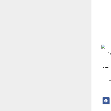
ية
 على
ة