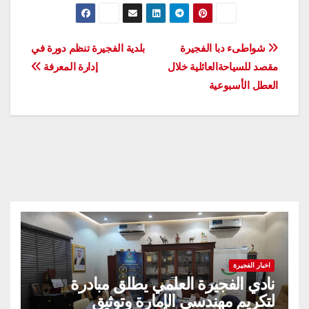
تصفّح
شواطىء دبا الفجيرة
بلدية الفجيرة تنظم دورة في
مقصد للسياحةالعائلية خلال
إدارة المعرفة
المقالات
العطل الأسبوعية
اخبار الفجيرة
نادي الفجيرة العلمي يطلق مبادرة
لتكريم مهندسي الإمارة وتوثيق