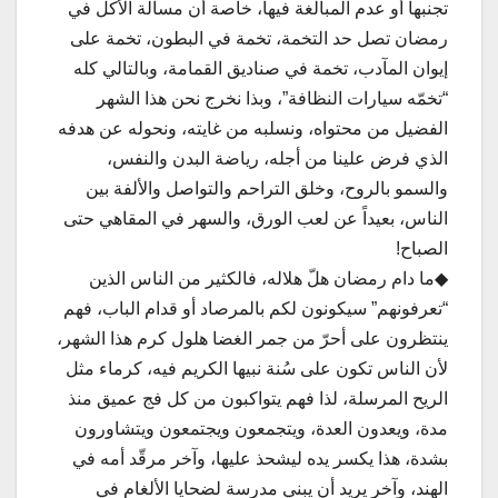
تجنبها أو عدم المبالغة فيها، خاصة أن مسألة الأكل في
رمضان تصل حد التخمة، تخمة في البطون، تخمة على
إيوان المآدب، تخمة في صناديق القمامة، وبالتالي كله
“تخمّه سيارات النظافة”، وبذا نخرج نحن هذا الشهر
الفضيل من محتواه، ونسلبه من غايته، ونحوله عن هدفه
الذي فرض علينا من أجله، رياضة البدن والنفس،
والسمو بالروح، وخلق التراحم والتواصل والألفة بين
الناس، بعيداً عن لعب الورق، والسهر في المقاهي حتى
الصباح!
◆ما دام رمضان هلّ هلاله، فالكثير من الناس الذين
“تعرفونهم” سيكونون لكم بالمرصاد أو قدام الباب، فهم
ينتظرون على أحرّ من جمر الغضا هلول كرم هذا الشهر،
لأن الناس تكون على سُنة نبيها الكريم فيه، كرماء مثل
الريح المرسلة، لذا فهم يتواكبون من كل فج عميق منذ
مدة، ويعدون العدة، ويتجمعون ويجتمعون ويتشاورون
بشدة، هذا يكسر يده ليشحذ عليها، وآخر مرقّد أمه في
الهند، وآخر يريد أن يبني مدرسة لضحايا الألغام في