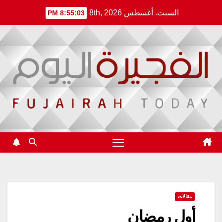
Ski
السبت. أغسطس 8th, 2026
8:55:04 PM
t
conten
مقالات
أول رمضان