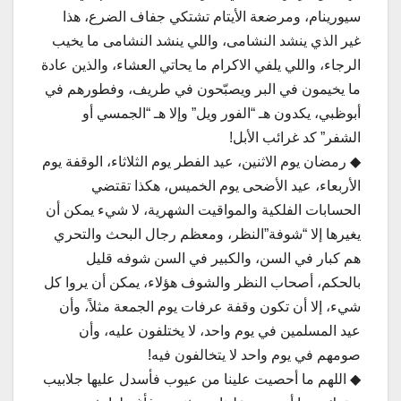
سيورينام، ومرضعة الأيتام تشتكي جفاف الضرع، هذا
غير الذي ينشد النشامى، واللي ينشد النشامى ما يخيب
الرجاء، واللي يلفي الاكرام ما يحاتي العشاء، والذين عادة
ما يخيمون في البر ويصبّحون في طريف، وفطورهم في
أبوظبي، يكدون هـ “الفور ويل” وإلا هـ “الجمسي أو
الشفر” كد غرائب الأبل!
◆ رمضان يوم الاثنين، عيد الفطر يوم الثلاثاء، الوقفة يوم
الأربعاء، عيد الأضحى يوم الخميس، هكذا تقتضي
الحسابات الفلكية والمواقيت الشهرية، لا شيء يمكن أن
يغيرها إلا “شوفة”النظر، ومعظم رجال البحث والتحري
هم كبار في السن، والكبير في السن شوفه قليل
بالحكم، أصحاب النظر والشوف هؤلاء، يمكن أن يروا كل
شيء، إلا أن تكون وقفة عرفات يوم الجمعة مثلاً، وأن
عيد المسلمين في يوم واحد، لا يختلفون عليه، وأن
صومهم في يوم واحد لا يتخالفون فيه!
◆ اللهم ما أحصيت علينا من عيوب فأسدل عليها جلابيب