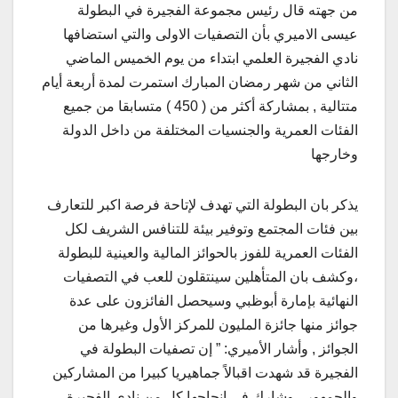
من جهته قال رئيس مجموعة الفجيرة في البطولة
عيسى الاميري بأن التصفيات الاولى والتي استضافها
نادي الفجيرة العلمي ابتداء من يوم الخميس الماضي
الثاني من شهر رمضان المبارك استمرت لمدة أربعة أيام
متتالية , بمشاركة أكثر من ( 450 ) متسابقا من جميع
الفئات العمرية والجنسيات المختلفة من داخل الدولة
وخارجها
يذكر بان البطولة التي تهدف لإتاحة فرصة اكبر للتعارف
بين فئات المجتمع وتوفير بيئة للتنافس الشريف لكل
الفئات العمرية للفوز بالحوائز المالية والعينية للبطولة
،وكشف بان المتأهلين سينتقلون للعب في التصفيات
النهائية بإمارة أبوظبي وسيحصل الفائزون على عدة
جوائز منها جائزة المليون للمركز الأول وغيرها من
الجوائز , وأشار الأميري: ” إن تصفيات البطولة في
الفجيرة قد شهدت اقبالاً جماهيريا كبيرا من المشاركين
والجمهور ، وشارك في إنجاحها كل من نادي الفجيرة