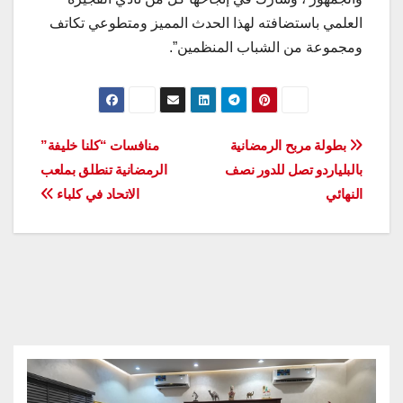
العلمي باستضافته لهذا الحدث المميز ومتطوعي تكاتف
ومجموعة من الشباب المنظمين”.
تصفّح
بطولة مربح الرمضانية
منافسات “كلنا خليفة”
بالبلياردو تصل للدور نصف
الرمضانية تنطلق بملعب
المقالات
النهائي
الاتحاد في كلباء