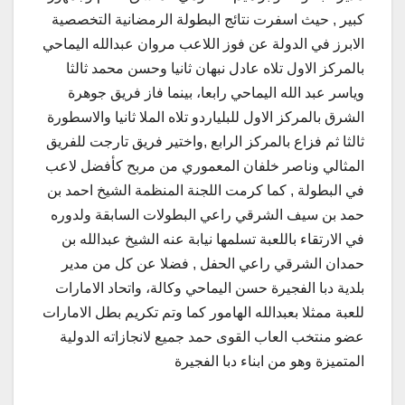
كبير , حيث اسفرت نتائج البطولة الرمضانية التخصصية
الابرز في الدولة عن فوز اللاعب مروان عبدالله اليماحي
بالمركز الاول تلاه عادل نبهان ثانيا وحسن محمد ثالثا
وياسر عبد الله اليماحي رابعا، بينما فاز فريق جوهرة
الشرق بالمركز الاول للبلياردو تلاه الملا ثانيا والاسطورة
ثالثا ثم فزاع بالمركز الرابع ,واختير فريق تارجت للفريق
المثالي وناصر خلفان المعموري من مربح كأفضل لاعب
في البطولة , كما كرمت اللجنة المنظمة الشيخ احمد بن
حمد بن سيف الشرقي راعي البطولات السابقة ولدوره
في الارتقاء باللعبة تسلمها نيابة عنه الشيخ عبدالله بن
حمدان الشرقي راعي الحفل , فضلا عن كل من مدير
بلدية دبا الفجيرة حسن اليماحي وكالة، واتحاد الامارات
للعبة ممثلا بعبدالله الهامور كما وتم تكريم بطل الامارات
عضو منتخب العاب القوى حمد جميع لانجازاته الدولية
المتميزة وهو من ابناء دبا الفجيرة