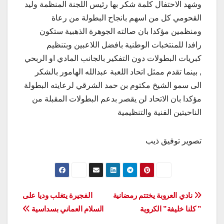
وشهد الاحتفال كلمة شكر بها رئيس اللجنة المنظمة وليد
القحومي كل من اسهم بانجاح البطولة من رعاة
ومنظمين مؤكدا بان صالته الجوهرة الذهبية ستكون
رافدا للمنتخبات الوطنية بافضل اللاعبين وبتنظيم
كبريات البطولات دون التفكير بالجانب المادي او الربحي
, بينما تقدم ممثل اتحاد اللعبة عبدالله الهامور بالشكر
الى سمو الشيخ مكتوم بن حمد الشرقي لرعايته البطولة
مؤكدا بان الاتحاد لن يقصر بدعم البطولات المقبلة من
الناحيتين الفنية والتنظيمية
تصوير توفيق ذيب
تصفّح
نادي العروبة يختتم رمضانية
الفجيرة يتغلب وديا على
” كلنا خليفة” الكروية
السلام العماني بسداسية
المقالات