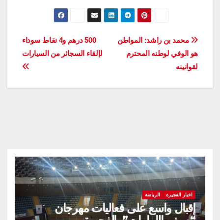
تصفّح
محمد بن راشد: المواطن
500 درهم و4 نقاط سوداء
هو الوفي لوطنه المحترم
لإلقاء السجائر من السيارات
المقالات
لقوانينه
اخبار الفجيرة
الرياضة
إقبال واسع على فعاليات مهرجان