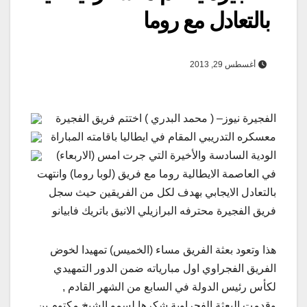
بالتعادل مع روما
أغسطس 29, 2013
الفجيرة نيوز– ( محمد البدري ) اختتم فريق الفجيرة
معسكره التدريبي المقام في ايطاليا باقامته المباراة
الودية السادسة والأخيرة التي جرت امس (الاربعاء)
في العاصمة الايطالية روما مع فريق (لوبا روما) وانتهت
بالتعادل الايجابي بهدف لكل من الفريقين حيث سجل
فريق الفجيرة محترفه البرازيلي الانيق باتريك فابيانو
هذا وتعود بعثة الفريق مساء (الخميس) تمهيدا لخوض
الفريق الفجراوي اول مبارياته ضمن الدور التمهيدي
لكأس رئيس الدولة في السابع من الشهر القادم ,
وقدمت البعثة الفجراوية شكرها لسمو الشيخ مكتوم بن