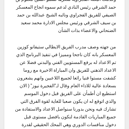
حمد الشرقي رئيس النادي لدعم سموه انجاح المعسكر
الصيفي للفريق الفجراوي ونائبه الشيخ عبدالله بن حمد
بن سيف الشرقي ورئيس مجلس الادارة محمد سعيد
الضنحاني والاعضاء بذات الشأن
من جهته وصف مدرب الفريق الايطالي ستيفانو كوزين
المعسكر بانه كان ناجحا ومميزا في تنفيذ البرنامح الذي
تم الاعداد له برفع المستويين الفني والبدني فضلا عن
الاعداد الذهني للفريق وان المباراة الاخيرة مع روما
كشفت مستوا فنيا رائعا لجميع اللاعبين وانهم يشعرون
بسعادة عالية للاداء العام وقال لـ”الفجيرة نيوز” ( الان
استطيع ان أطمأن على الفريق قبل دخول الموسم
والذي اتوقع له ان يكون صعبا للغاية لقوة الفرق التي
تشارك فيه ونحن بدورنا سنواصل الاعداد والاستفادة من
جميع المباريات القادمة لنكون بافضل مستوى قبل
دخول منافسات الدوري وهي المحك الحقيقي لقدرة