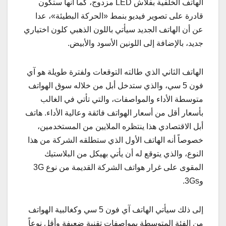
الهاتف الخلفية بفلاش LED مزدوج، كما أنها ستكون
قادرة على تصوير فيديو بنمط «الحركة البطيئة»، عدا
عن أن الهاتف الجديد سيأتي باللون الذهبي كلون اختياري
جديد، بالإضافة إلى اللونين الأسود والأبيض.
الهاتف الثاني الذي طالته التوقعات ولفترة طويلة هو آي
فون 5 سي، والذي ستدخل أبل من خلاله سوق الهواتف
متوسطة الأداء والمواصفات، والتي تأتي في الغالب
بأسعار أقل من أسعار الهواتف فائقة وعالية الأداء. هاتف
أبل الاقتصادي هذا ينتظره الملايين من المستخدمين،
خصوصاً أنه الهاتف الأول الذي ستطلقه الشركة من هذا
النوع، والذي يتوقع له أن يأتي بهيكل من البلاستيك
المقوى على غرار هواتف الشركة القديمة من نوع 3G
و3Gs.
إلى ذلك سيأتي الهاتف آي فون 5 سي وكغالبية الهواتف
من الفئة المتوسطة بمواصفات تقنية ضعيفة وأقل نوعاً