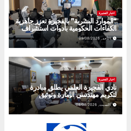
اخبار الفجيرة
“الموارد البشرية” بالفجيرة تعزز جاهزية
الكفاءات الحكومية بأدوات استشراف
المستقبل
الأحد, 09/08/2026
اخبار الفجيرة
نادي الفجيرة العلمي يطلق مبادرة
لتكريم مهندسي الإمارة وتوثيق
إنجازاتهم المهنية
السبت, 08/08/2026