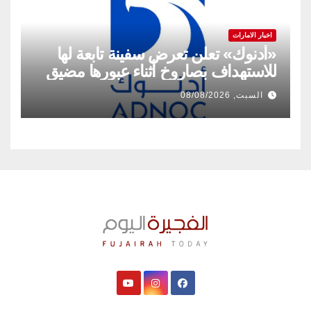
اخبار الامارات
«أدنوك» تعلن تعرض سفينة تابعة لها
للاستهداف بصاروخ أثناء عبورها مضيق
هرمز
السبت, 08/08/2026