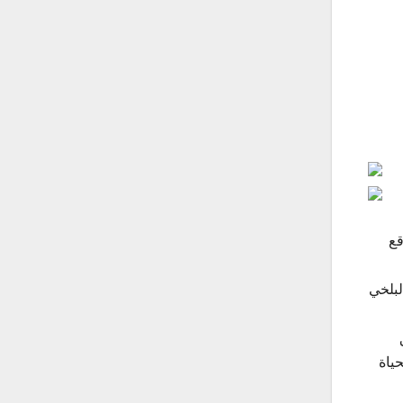
قع
لبلخي
حياة