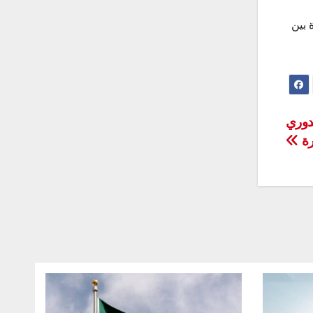
 بين
لدوري
رة