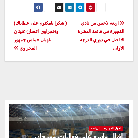
تصفّح
اربعة لاعبين من نادي
( شكرا يامكتوم على عطاياك)
الفجيرة في قائمة العشرة
و(فجراوي اعصار)اغنيتان
المقالات
الافضل في دوري الدرجة
تلهبان حماس جمهور
الاولى
الفجراوي
اخبار الفجيرة
الرياضة
إقبال واسع على فعاليات مهرجان