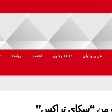
عربي ودولي
ثقافة وفنون
اقتصاد
رياضة
ت
ب من “سكاي تراكس”