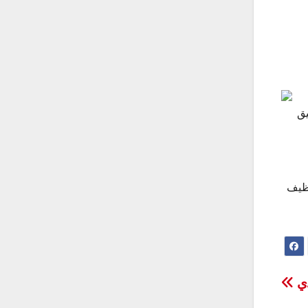
يق
وظيف
دي