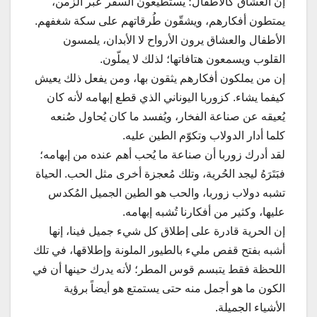
إن العشاق كالأطفال؛ يستطيعون السفر عبر الزمن،
يمتطون أفكارهم، ويشقّون طُرقاتهم على سكة شغفهم.
الأطفال والعشاق يرون الأرواح لا الأبدان، يلمسون
القلوب ويسمعون هتافاتها؛ لذلك لا يملّون.
إن من يملكون أفكارهم يثقون بها، ومن يفعل ذلك يعيش
كيفما يشاء. كزوربا اليوناني الذي قطع إبهامه لأنه كان
يُعيقه عن صناعة الفخار، ويُفسد ما كان يُحاول صُنعه
كلما أدار الدولاب وتكوّم الطين عليه.
لقد أدرك زوربا أن صناعة ما يُحب أهم عنده من إبهامه؛
فبَتَرَهُ ليجد الحُرية، وتلك مُعجزة أخرى مثل الحب. الحياة
تشبه دولاب زوربا، والحب هو الطين الجميل المُكدس
عليها، وكثير من أفكارنا تُشبه إبهامه.
إن الحرية قادرة على إطلاق كل شيء جميل فينا، إنها
أشبه بفتح قفص مليء بالطيور الملونة وإطلاقها، في تلك
اللحظة فقط يتبسم قوس المطر؛ لأنه يدرك حينها أن في
الكون ما هو أجمل منه حتى يستمتع هو أيضاً برؤية
الأشياء الجميلة.