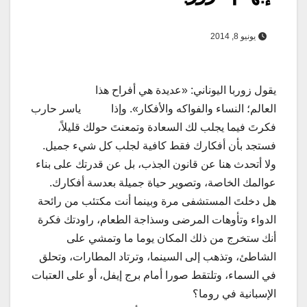
يونيو 8, 2014
يقول زوربا اليوناني: «عديدة هي أفراح هذا
العالم؛ النساء والفواكه والأفكار». وإذا
ياسر حارب
فكرتَ فيما يجلب لك السعادة وتمعنتَ حولك قليلاً،
فستجد بأن أفكارك فقط كافية لجلب كل شيء جميل.
ولا أتحدث هنا عن قانون الجذب، بل عن قدرتك على بناء
عوالمك الخاصة، وتصوير حياة جميلة بعدسة أفكارك.
هل دخلتَ المستشفى مرة وبينما أنت مكتئب من رائحة
الدواء وتأوهات المرضى وسذاجة الطعام، راودتك فكرة
أنك ستخرج من ذلك المكان يوما ما وتمشي على
الشاطئ، وتذهب إلى السينما، وترتاد المطارات، وتحلق
في السماء، وتلتقط صورا أمام برج إيفل، أو على العتبات
الإسبانية في روما؟