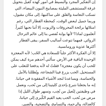
إن التفكير المجرد والبسيط في أمور كهذه كفيل بتحويل
غرفة المستشفى المليئة بمصابيح النيون البيضاء، التي
تسكب التعاسة والقلق على ساكنيها، إلى مكان مقبول،
وربما جميل لبعض الوقت، كمحطة القطار التي، رغم
امتلائها برائحة المحروقات والزيوت، إلا أننا نحبها كثيراً.
أتعلمون لماذا؟ لأنها بوابة تُفضي بنا إلى عالم الترحال
الروائي. فمهما تنوعت أساليب السفر، يبقى القطار
أكثرها عذوبة ورومانسية.
إلا أن الفكرة الأكثر جلباً للسعادة هي الحُب؛ لأنه المعجزة
الوحيدة الباقية في الأرض. سألني أحدهم مرة كيف يمكن
للحب أن يكون معجزة؟ فقلتُ له لأنه يدفعنا للتغلب على
المستحيل. الحب يزرع فينا الشجاعة، ويُظللنا بالأمل
والحماسة، ويساعدنا لنجد الأشياء المفقودة في حياتنا.
إنه ما يجعلنا نتبرع بإحدى كليتينا إلى من نُحب، ونعمل
في وظيفتين لِنُعيل من نُحِب، ونسهر طوال الليل إذا
مرض من نُحب. الحب يعيد القيم الكُبرى إلى حياتنا،
كالعدالة، والرحمة، والتسامح، والتضحية، والصبر،