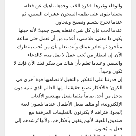
والوفاء وغيرها. فكرة الحُب وحدها، ناهيك عن فعله،
يجعلنا نقوى على ظلمة السجون عشرات السنين، ثم
عندما نخرج نبتسم ونصفح ونتجاوز.
عندما نُحب فإن كل شيء نفعله يصبح جميلا؛ لأنه حينها
يكون ذا معنى. فلا شيء أعذب من أن تعمل حتى ساعة
متأخرة ثم تغادر عملك وأنت تعلم بأن من تُحب ينتظرك
الآن. إن انتظار من نُحب عملٌ لا نمل منه، كالدعاء
والسفر. وعندما تعلم بأن هناك من يفكر فيك الآن فإنك لا
تكون وحيداً.
إن قدرتنا على التفكير والتخيل لا تضاهيها قوة أخرى في
الكون؛ فالأفكار تصنع حقيقتنا.. إنها العالم الذي نبنيه دون
تدخل من أحد، تماماً مثلما يفعل مهندسو الألعاب
الإلكترونية، أو مثلما يفعل الأطفال عندما يلعبون لعبة
(ليجو)، فتَراهم لا يكترثون بالتعليمات المرفقة مع
صندوق اللعبة، لأنهم يثقون بأفكارهم، ولأنها تُرشدهم إلى
فعل ما يُحبون.