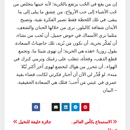
إن من يقع في الحُب يرتفع بالحُرية؛ لأنه حينها يتخلص من
حُب الأشياء إلى حب الأرواح، من عِشق ما يبلى إلى ما
يبقى. في تلك اللحظة فقط تصير الفكرة نقية، وتصبح
الأبدان شفافة كالبلور، نرى من خلالها الحنان والشغف،
مثلما نرى الأسماك في حوض جميل. أن نُحب من نشاء،
أن نُفكّر بحرية، أن نكون مَن نُريد، تلك حاضِناتُ السعادة.
يقول زوربا: «هذه هي الحرية؛ أن تهوى شيئا ما، وتجمع
قطع الذهب، وفجأة، تتغلب على رغبتك وترمي كنزك في
الهواء.. أن تتحرر من هواك لتخضع لهوى آخر أكثر نُبْلا
منه». لو قُدِّر لي الآن أن أختار فكرتي لكانت قضاء بقية
عمري في عيني مَن أُحب؛ فتلك هي السعادة الحقيقية.
– البيان
تصفّح
الاستمتاع بكأس العالم..
جائزة خليفة للنخيل
تهمة!