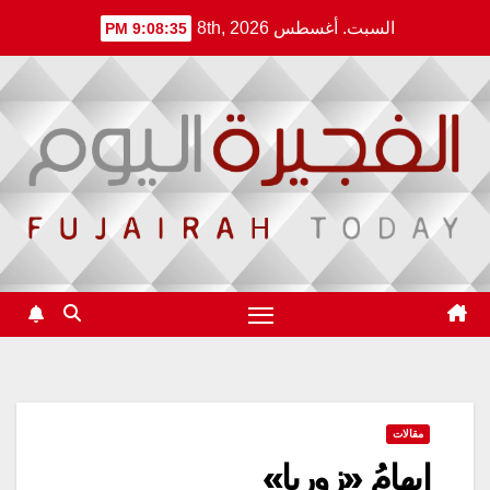
Ski
السبت. أغسطس 8th, 2026
9:08:36 PM
t
conten
مقالات
إبهامُ «زوربا»