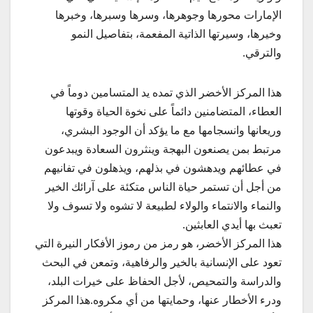
الإمارات محورها وجوهرها، وسرها وسبرها، وخبرها
وخيرها، وسيرتها الذاتية المفعمة، بتفاصيل النمو
والترقي.
هذا المركز الأخضر الذي تمده يد المتسامين دوماً في
العطاء، المتضامنين دائماً على نخوة الحياة وقوتها
وريعانها وانسجامها مع ما يؤكد أن الوجود البشري،
مرتبط بمن يصنعون البهجة وينثرون السعادة ويبدعون
في عطائهم ويدهشون في بذلهم، ويذهلون في تفانيهم
من أجل أن تستمر حياة الناس متكئة على آرائك الخير
والنماء والانتماء والولاء لطبيعة لا تشوه ولا تسوف ولا
تعبث بها أيدي العابثين.
هذا المركز الأخضر، هو رمز من رموز الأفكار النيرة التي
تعود على الإنسانية بالخير والرفاهية، وتمعن في البحث
والدراسة والتمحيص، لأجل الحفاظ على خيرات البلد،
ودرء الأخطار عنها، وحمايتها من أي مكروه.هذا المركز