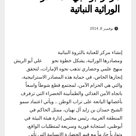
الوراثية النباتية
نوفمبر 8, 2014
إنشاء مركز للعناية بالثروة النباتية
ومصادرها الوراثية، يشكل خطوة نحو
علي أبو الريش
منهج علمي وحضاري تذهب نحوه الإمارات، لتحقق
إنجازها الخاص، في حماية هذه المصادر الاستراتيجية،
والتي هي الحزام الآمن، لمجتمع قطع شوطاً واسعاً
باتجاه الأمن الغذائي والطمأنينة الخضراء التي ترفرف
بأغصانها اليانعة على تراب الوطن .. ويأتي اعتماد سمو
الشيخ حمدان بن زايد آل نهيان، ممثل الحاكم في
المنطقة الغربية، رئيس مجلس إدارة هيئة البيئة في
أبوظبي، استجابة فورية وسريعة لمتطلبات الواقع،
وتوازياً حازماً مع قيم الحضارة الإنسانية التي تأتي