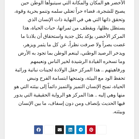
الأخضر هو المكان والمكانة التي سيتبوأها الوطن حين
يصبح للشجرة، فضاء حراً تعتلي سلمه وتنمو بحرية وقوة،
وتحقق ذاتها التي هي في النهاية ذات الإنسان الذي
يستظل بظلها، ويقطف من ثمراتها، حبات الحياة، هذا
المركز الأخضر، يؤكد بكل جدية واستحقاق أن بلادنا ما
غضت بصراً ولا صرفت نظراً، عن كل ما يثمر ويزهر،
ويدخر الرصيد الوطني، لينعم الوطن بما تجود به الأرض
وما تسخره القيادة الرشيدة لخير الناس ونعيمهم
ورفاهيتهم .. هذا المركز حقل الولادة لجينات نباتية وراثية
تحفظ الود مع البيئة، وتمنحها ابتسامة الفرح ونبض
الحياة، تمنح الإنسان التميز والتميز دائماً إلى بيئته التي هو
منها وهي إليه .. هذا المركز هو الرواية الحقيقية التي يدور
فيها الحديث بإنصاف ومن دون إسفاف، ما بين الإنسان
وبيئته.