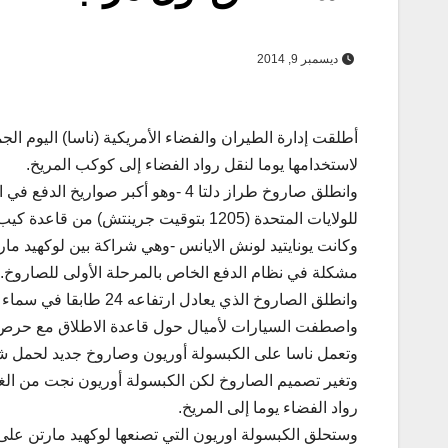
ديسمبر 9, 2014
أطلقت إدارة الطيران والفضاء الأمريكية (ناسا) اليوم الج
لاستخدامها يوما لنقل رواد الفضاء إلى كوكب المريخ.
للولايات المتحدة (1205 بتوقيت جرينتش) من قاعدة كيب كنافيرال للقوات الجوية بولاية فلوريدا.
وكانت يونايتيد لونش الايانس -وهي شراكة بين لوكهيد مار
مشكلة في نظام الدفع الخاص بالمرحلة الأولى للصاروخ.
وانطلق الصاروخ الذي يعادل ارتفاعه 24 طابقا في سماء المحيط الأطلسي واخترق السحب في طريقه للوصول إلى المدار.
واصطفت السيارات لأميال حول قاعدة الاطلاق مع حرص ا
وتعمل ناسا على الكبسولة أوريون وصاروخ جديد لحمل شح
وتغير تصميم الصاروخ لكن الكبسولة أوريون نجت من الغ
رواد الفضاء يوما إلى المريخ.
وستحلق الكبسولة اوريون التي تصنعها لوكهيد مارتن على ارتفاع 5800 كيلومتر