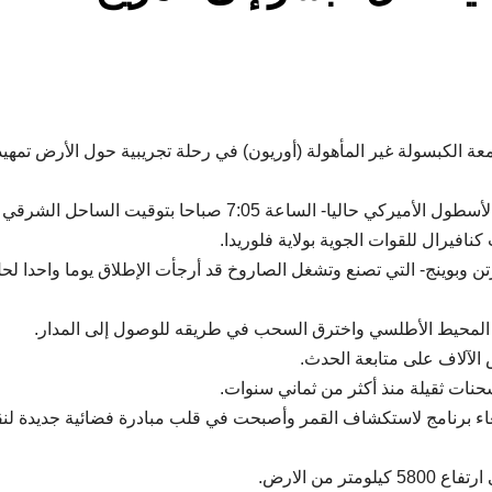
معة الكبسولة غير المأهولة (أوريون) في رحلة تجريبية حول الأرض تمهيد
وانطلق صاروخ طراز دلتا 4 -وهو أكبر صواريخ الدفع في الأسطول الأميركي حاليا- الساعة 7:05 صباحا بتوقيت الساحل الشرقي
تن وبوينج- التي تصنع وتشغل الصاروخ قد أرجأت الإطلاق يوما واحدا لح
لآلاف على متابعة الحدث.
نات ثقيلة منذ أكثر من ثماني سنوات.
اء برنامج لاستكشاف القمر وأصبحت في قلب مبادرة فضائية جديدة لن
 من الارض.