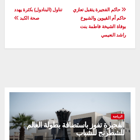
تصفّح
حاكم الفجيرة يتقبل تعازي
تناول (البنادول) بكثرة يهدد
حاكم أم القيوين والشيوخ
صحة الكبد
المقالات
بوفاة الشيخة فاطمة بنت
راشد النعيمي
الرياضة
الفجيرة تفوز باستضافة بطولة العالم
للشطرنج للشباب