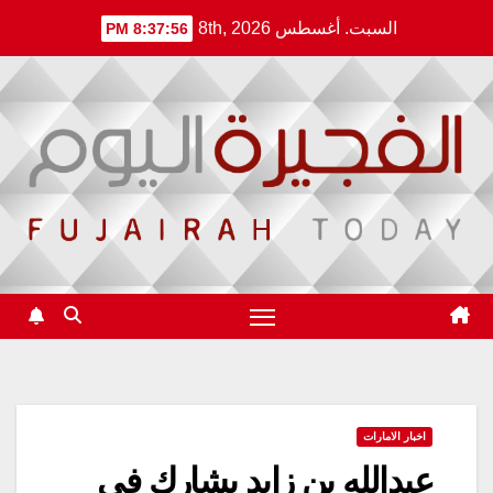
Ski
السبت. أغسطس 8th, 2026
8:37:57 PM
t
conten
اخبار الامارات
عبدالله بن زايد يشارك في