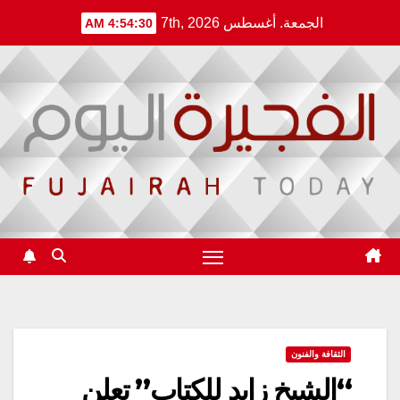
Ski
الجمعة. أغسطس 7th, 2026
4:54:31 AM
t
conten
الثقافة والفنون
“الشيخ زايد للكتاب” تعلن