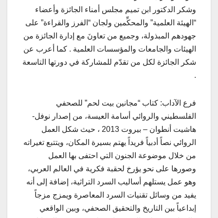
وشكر الدكتور ابن تميم مجلس أمناء الجائزة وأعضاء
“الهيئة العلمية” والمحكِّمين ولجان “الفرز والقراءة” على
جهودهم المبذولة، وجميع من تعاونَ مع إدارة الجائزة من
الهيئات والجامعات والمؤسسات العلمية . كما أعرب عن
شكر الجائزة لكل من تقدّم للمشاركة في دورتها التاسعة
.
فرع الآداب: كتاب “مجانين بيت لحم” للصحفي
الفلسطيني والروائي أسامة العيسة، من إصدار نوفل-
هاشيت أنطوان – بيروت 2013 ، حيث شكل العمل
الروائي نصاً أدبياً فريداً يهتم بسيرة المكان، ويتتبع تغيراته
من خلال موضوعة الجنون التي احتفى بها العمل
وصورها على نحو يؤرخ لحقبة فكرية في العالم العربي،
وهو عمل يستلهم أساليب السرد التراثية، إضافة إلى أنه
يفيد من وسائل تقنيات السرد المعاصرة ويمزج مزجاً
إبداعياً بين التاريخ والتحقيق الصحفي، وبين الواقعي