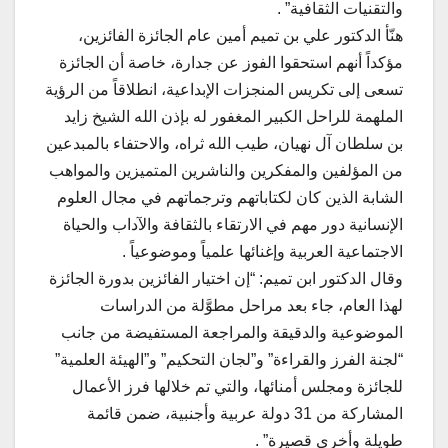
والتقنيات الثقافية” .
هنّأ الدكتور علي بن تميم أمين عام الجائزة الفائزين،
مؤكداً أنهم استحقوا الفوز عن جدارة، خاصة أن الجائزة
تسعى إلى تكريس المنجزات الإبداعية، انطلاقاً من الرؤية
الملهمة للراحل الكبير المغفور له بإذن الله الشيخ زايد
بن سلطان آل نهيان، طيب الله ثراه، والاحتفاء بالمبدعين
من المؤلفين والمفكرين والناشرين المتميزين والمواهب
الشابة الذين كان لكتاباتهم وترجماتهم في مجال العلوم
الإنسانية دور مهم في الارتقاء بالثقافة والآداب والحياة
الاجتماعية العربية وإغنائها علمياً وموضوعياً .
وقال الدكتور ابن تميم: “إن اختيار الفائزين بدورة الجائزة
لهذا العام، جاء بعد مراحل مطوَّلة من الدراسات
الموضوعية والدقيقة والمراجعة المستفيضة من جانب
“لجنة الفرز والقراءة” و”لجان التحكيم” و”الهيئة العلمية”
للجائزة ومجلس أمنائها، والتي تم خلالها فرز الأعمال
المشاركة من 31 دولة عربية وأجنبية، ضمن قائمة
طويلة وأخرى قصيرة” .