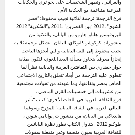
والغرائبي، وتظهر الشخصيات على نحو ثري والحكايات
الفرعية متناغمة مع الحكاية الأم .
فرع الترجمة: ترجمة لثلاثية نجيب محفوظ: “قصر
الشوق” ،2012 “بين القصرين” ،2011 و”السّكرية” 2012
للبروفيسور هاناوا هاروو من اليابان، والثلاثية من
منشورات كوكوشو كانوكاي، اليابان . تشكل ترجمة ثلاثية
نجيب محفوظ إلى اللغة اليابانية والتي أنجزها الباحث
إنجازاً معرفياً يتجاوز مسألة البعد اللغوي، لتكون بمثابة
حوار حضاري بين الثقافتين العربية واليابانية نظراً لما
تنطوي عليه الترجمة من أبعاد تتعلق بالتاريخ الاجتماعي
الخاص بمصر وثقافتها، وما شهدته من تحولات مجتمعية
من عشرينات إلى خمسينات القرن الماضي .
فرع الثقافة العربية في اللغات الأخرى: كتاب “تأثير
الليالي العربية في الثقافة اليابانية” للمؤرخ وسوغيتا
هايدياكي من اليابان، من منشورات إيوانامي شوتن ،
طوكيو 2012 . يتناول الكتاب تطور نظرة اليابانيين
للثقافة العربية بعيون منصفة وغير منفعلة بمقولات