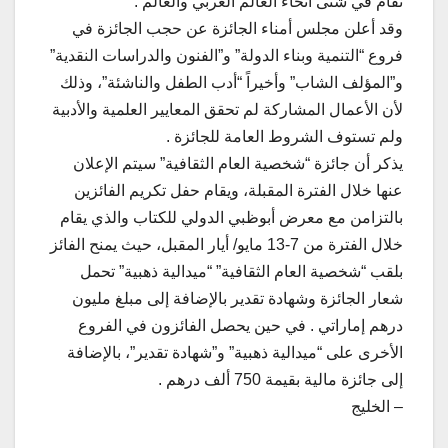
تقام في شتى أنحاء العالم العربي والعالم .
وقد أعلن مجلس أمناء الجائزة عن حجب الجائزة في
فروع “التنمية وبناء الدولة” و”الفنون والدراسات النقدية”
و”المؤلف الشاب” وأخيراً “أدب الطفل والناشئة”، وذلك
لأن الأعمال المشاركة لم تحقق المعايير العلمية والأدبية
ولم تستوف الشروط العامة للجائزة .
يذكر أن جائزة “شخصية العام الثقافية” سيتم الإعلان
عنها خلال الفترة المقبلة، ويقام حفل تكريم الفائزين
بالتزامن مع معرض أبوظبي الدولي للكتاب والذي يقام
خلال الفترة من 7-13 مايو/ أيار المقبل، حيث يمنح الفائز
بلقب “شخصية العام الثقافية” “ميدالية ذهبية” تحمل
شعار الجائزة وشهادة تقدير بالإضافة إلى مبلغ مليون
درهم إماراتي . في حين يحصل الفائزون في الفروع
الأخرى على “ميدالية ذهبية” و”شهادة تقدير”، بالإضافة
إلى جائزة مالية بقيمة 750 ألف درهم .
– الخليج