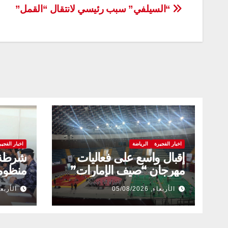
تصفّح
“السيلفي” سبب رئيسي لانتقال “القمل”
المقالات
اخبار الفجيرة
الرياضة
اخبار الفجير
إقبال واسع على فعاليات
شرطة 
مهرجان “صيف الإمارات”
منظومة
بالفجيرة
المخد
الأربعاء, 05/08/2026
الأربعاء, 026