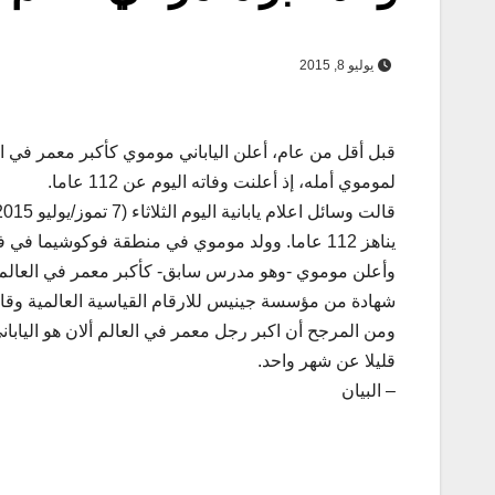
يوليو 8, 2015
قبل أقل من عام، أعلن الياباني موموي كأكبر معمر في ال
لموموي أمله، إذ أعلنت وفاته اليوم عن 112 عاما.
قالت وسائل اعلام يابانية اليوم الثلاثاء (7 تموز/يوليو 2015) إن ساكاري موموي أكبر رجل معمر في العالم توفي عن عمر
يناهز 112 عاما. وولد موموي في منطقة فوكوشيما في فبراير/شباط من عام 1903.
شهادة من مؤسسة جينيس للارقام القياسية العالمية وقا
قليلا عن شهر واحد.
– البيان