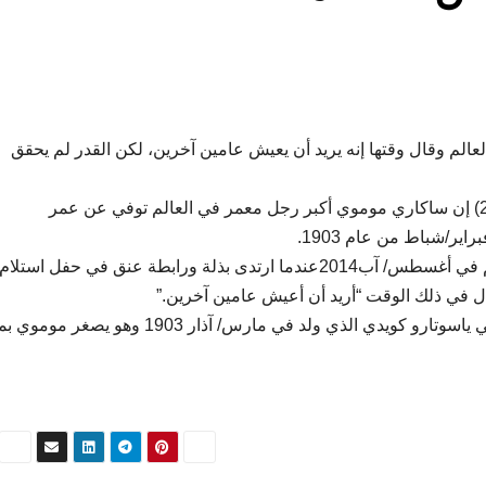
عالم وقال وقتها إنه يريد أن يعيش عامين آخرين، لكن القدر لم يحقق
وأعلن موموي -وهو مدرس سابق- كأكبر معمر في العالم في أغسطس/ آب2014عندما ارتدى بذلة ورابطة عنق في حفل استلام
ل في ذلك الوقت “أريد أن أعيش عامين آخرين.”
ومن المرجح أن اكبر رجل معمر في العالم ألان هو الياباني ياسوتارو كويدي الذي ولد في مارس/ آذار 903