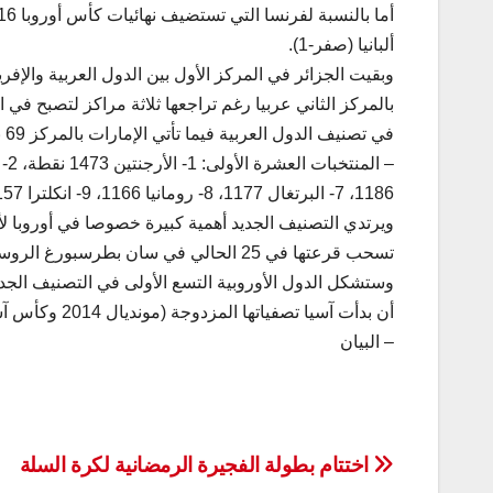
ألبانيا (صفر-1).
وبقيت الجزائر في المركز الأول بين الدول العربية والإف
في تصنيف الدول العربية فيما تأتي الإمارات بالمركز 69 بعد التقدم أربعة مراكز ثم المغرب بعد القفز ثمانية مراكز.
1186، 7- البرتغال 1177، 8- رومانيا 1166، 9- انكلترا 1157، 10- ويلز 1155.
تسحب قرعتها في 25 الحالي في سان بطرسبورغ الروسية.
وستشكل الدول الأوروبية التسع الأولى في التصنيف ال
أن بدأت آسيا تصفياتها المزدوجة (مونديال 2014 وكأس آسيا 2019 في الإمارات).
– البيان
تصفّح
اختتام بطولة الفجيرة الرمضانية لكرة السلة