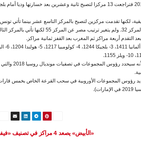
أما بالنسبة لفرنسا التي تستضيف نهائيات كأس أوروبا 2016 فتراجعت 13 مركزا لتصبح ثانية وعشرين بعد خسارتها وديا أم
ريقية، لكنها تقدمت مركزين لتصبح بالمركز التاسع عشر بينما تأتي تونس
بالمركز الثاني عربيا رغم تراجعها ثلاثة مراكز لتصبح في المركز 32. ولم يتغير ترتيب مصر عن المركز 55 لكنها تأتي با
– المنتخبات العشرة الأولى: 1- الأرجنتين 1473 ن
ويرتدي التصنيف الجديد أهمية كبيرة خصوصا في أوروبا لأنه سيحدد رؤوس المجموعات في تصفيات مونديال روسيا 2018 والتي
جديد رؤوس المجموعات الأوروبية في سحب القرعة الخاص بخمس قارات،
«الأبيض» يصعد 4 مراكز في تصنيف «فيفا»