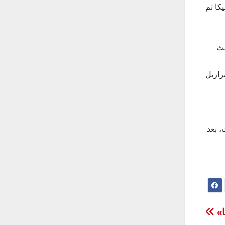
ام بلجيكا ثم
لمركز الثالث
قطة، 2- ألمانيا 1411، 3- بلجيكا 1244، 4- كولومبيا 1217، 5- هولندا 1204، 6- البرازيل
 بعد