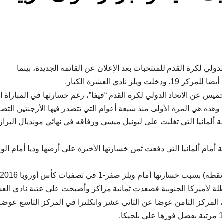
ولي لكرة القدم للمنتخبات بعد الإعلان عن القائمة الجديدة، بينما
ادي العشرة الكبار.
يس عن الاتحاد الدولي لكرة القدم “فيفا”، رغم خسارتها في المباراة الن
 وهذه هي المرة الأولى منذ سبعة أعوام التي تتصدر فيها الأرجنتين التص
لمانيا التي تغلبت على ليونيل ميسي ورفاقه في نهائي مونديال البراز
لأرجنتين رصيدها إلى 1573 نقطة بفارق 62 نقطة أمام ألمانيا التي دفعت ثمن خسارتها الأخيرة على أرضها وديا أمام ا
4-3. أما تشيلي المتوجة بطلة لأميركا الجنوبية فصعدت ثمانية مراكز وأصبحت على عتبة نادي ال
 المركز الثامن عوضا عن الثاني عشر وانكلترا في المركز التاسع عوضا