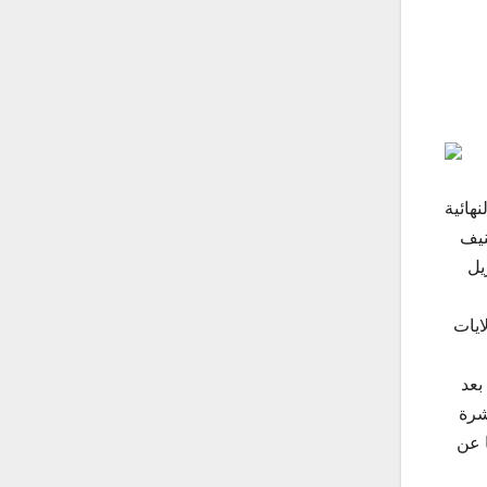
هائية
نيف
يل
لولايات
بدورها، نزلت بلجيكا من المركز الثاني إلى الثالث (1244 نقطة) بسبب خسارتها أمام ويلز صفر-1 في تصفيات كأس أوروبا 2016 بعد
عشرة
 عن