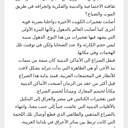
ثقافته الاجتماعية والدينية والفكرية وانجرافه في طريق
الموت والضياع؟
أصابت تفجيرات الكويت الأخيرة دواخلنا بضربة قوية
أخرى كما أصابت العالم بالذهول وكأنها المرة الأولى
التي يشهد فيها تفجيرات من هذا النوع. الذهول سببه
ليس حجم الكارثة ولا عدد الضحايا ولكن في توقيت تلك
الهجمات وفي مكانها.
فنقل الصراع الى الأماكن الدينية كان سمة من سمات
نبذ الآخر، أو هي الظاهرة التي بدأت تتزايد بشكل لافت
للأنظار في المجتمعات العربية. فمنذ بداية هذا الصراع
قبل أكثر من عقد من الزمان أصبحت الأماكن الدينية
مكاناً لحسم المعارك وميداناً لحسم الصراع.
فمن تفجيرات الكنائس في مصر والعراق إلى التنكيل
بالأقليات الدينية التي عاشت جنباً إلى جنب معنا، وانتهاء
بالصراع المذهبي والطائفي الذي قطع أوصال تلك اللحمة
التي كانت تربط بين سائر الأعراق في بلداننا العربية،