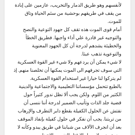
لأنفسهم وهو طريق الدمار والتخريب، عازمين على إبادة
من يقف في طريقهم بوحشية من سئم الحياة وتاق
للموت.
أمام قوى الموت هذه تقف كل جهود التوعية والنصح
والتوجيه غير قادرة علي أداء واجبها. فطريق الخطأ
والخطيئة يشدهم لدرجة أن كل الجهود المعنوية
والتوعوية تذهب عبثا.
لا شيء يمكن أن يردعهم ولا شيء غير القوة العسكرية
التي سوف تجرفهم الى الموت يمكنها أن تخلصنا منهم. إذ
لم يتركوا لنا خيارا غير استخدام القوة العسكرية.
بالطبع تتحمل مؤسساتنا التعليمية والاجتماعية والدينية
الكثير من اللوم. ولكن يجب ألا نظل ندور كثيراً حول
قضية جلد الذات وتأنيب الضمير لدرجة أننا ننسى أن
نفتش عن الحلول الكفيلة بقطع دابر التطرف والإرهاب
من تربتنا. يجب أن نفكر في حلول كفيلة بإنفاذ الموقف
بعد أن انجرف الآلاف من شبابنا في طريق يبدو وكأنه لا