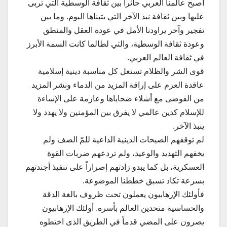
أصبح عالمنا العربي حائراً بين ثقافة الوسطية التي تربى
عليها وبين ثقافة نبذ الآخر التي يتبناها اليوم. وما بين
تفجير وآخر يراودنا الأمل في عودة العقل والمنطق
وعودة ثقافة الوسطية، والتي لطالما كانت السمة الأبرز
في ثقافة العالم العربي.
قوى الشر والظلام تستغل كل مناسبة دينية إسلامية
عاقدة العزم على إراقة المزيد من الدماء ونشر المزيد
من الفوضى مع أشلاء ضحاياها وعازمة على الإساءة
للإسلام كدين عالمي لا يفرق بين المؤمنين ولا يهدد ولا
ينبذ الآخر.
لم توقفهم الصيحات الدينية الداعية للمّ الصف ولم
يخفهم التهديد والوعيد، ولم تردعهم ضربات القوة
العسكرية، بل كما يبدو زادتهم إصراراً على تنفيذ أجندتهم
بسرعة تكاد تسبق خططنا الموضوعة.
فأولئك الإرهابيون يعملون تحت ظروف بالغة الدقة
والحساسية متحدين العالم بأسره. أولئك الإرهابيون
يصرون على المضي قدماً في الطريق الذى اختطوه