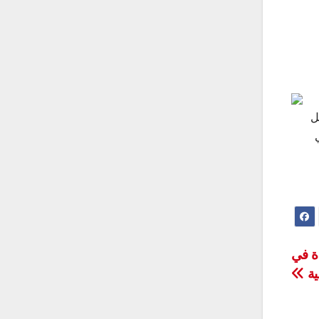
ل
ة في
ية