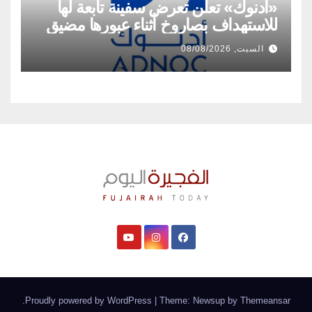
«أدنوك» تعلن تعرض سفينة تابعة لها
للاستهداف بصاروخ أثناء عبورها مضيق
هرمز
السبت, 08/08/2026
.
Proudly powered by WordPress
|
Theme: Newsup by
Themeansar