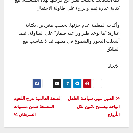
كما استعانت بأغنيات تعبر عن فرحتها بهذه المناسبة، مع
كتابة عبارة (هم وانزاح) على طاولة الاحتفال.
وأكدت المعلمة عدم حزنها، بحسب مغردين، بكتابة
عبارة: “ما يؤخذ طير وراعيه صقار” على الطاولة، فيما
أشعلت البخور والشموع في مشهد قد لا يتناسب مع
الطلاق.
الاتحاد
تصفّح
الصين تنهي سياسة الطفل
الصحة العالمية تدرج اللحوم
الواحد وتسمح باثنين لكل
المصنعة ضمن مسببات
المقالات
الأزواج
السرطان