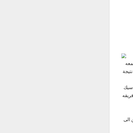
اة التي ستجمعه
نتيجة
فان هاسيك
فريقه
 الى