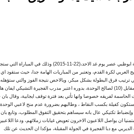
يحل فريق الفجيرة ضيفا على استاد ال نهيان في العاصمة ابوظبي عصر يوم غد الاحد،(22-11-2015) وذلك في المبار
 العربي لكرة القدم، وتعتبر من المباريات الهامة جدا، حيث ستقود اي 
في ترتيب فرق البطولة بشكل مبكر، وبالاخص نتيجة الفوز والتي ستؤهله
لدخول المربع الذهبي، حيث يملك الفجيرة حاليا (9نقاط) مقابل (10) لصالح الوحدة، بدوره اعتبر مدرب الفجيرة التشيكي اي
ات الحاسمة لفريقه خصوصا وانها تأتي بعد فترة توقف ايجابية، وقال بان 
 وستكون كفيلة بكسب النقاط ، وطالبهم بضرورة عدم منح لاعبي الوحدة
نضباط تكتيكي عال بانه سيساهم بتحقيق التفوق المطلوب، وتابع بان
نيا ان يواصل اللاعبون الاخرون تعويض غيابات زملائهم، ودعا اللاعبين
الديربي مع دبا الفجيرة في الجولة المقبلة، مؤكدا ان الحديث عن تلك