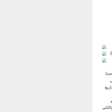
 الدولة للعام الجاري 2015
دثا
ي
ريع
لثاني