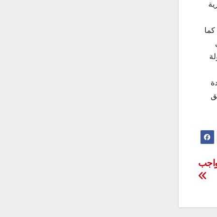
ية
كما
لة
ة
ق
واجب