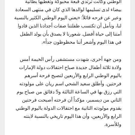
الوطني وكانت ترتدي قبعة محبوكة وتغطيها بطانية
بيضاء لدى تسليمها لوالدها الذي كان في منتهى السعادة
وعبر عن فرحه قائلاً: «يعني اليوم الوطني الكثير بالنسبة
لنا، ونأمل أن تكتسب طفلتنا صفات أجدادنا الذين قادوا
أمتنا إلى حياة أفضل. شعورنا لا يصدق بأن يولد الطفل
في هذا اليوم وأشعر أننا محظوظون جداً».
ومن جهة أخرى، شهدت مستشفى رأس الخيمة أمس
ولادة ثلاثة أطفال جديدة صباح احتفالات دولة الإمارات
باليوم الوطني الرابع والأربعين لتصبح فرحة أسرهم
فرحتين. وأطلق سعيد الشحي اسم ريان على مولودته
التي رزق بها في الساعة الثالثة و5 دقائق من صباح يوم
الثاني من ديسمبر، مؤكداً أن فرحته أصبحت فرحتين
بقدوم مولودته الثانية مع احتفالات الدولة باليوم الوطني
الرابع والأربعين، وأن هذا اليوم تاريخي بالنسبة لابنته
وللأسرة.