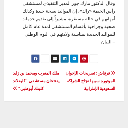
وقال الدكتور مارك جور المدير التنفيذي لمستشفى
رأس الخيمة «راك»، إن المواليد بصحة جيدة وكذلك
أمهاتهم في حالة مستقرة، مشيراً إلى تقديم خدمات
صحية وجراحية بأقسام المستشفى لمدة عام كامل
للمواليد الجديدة بمناسبة ولادتهم في اليوم الوطني.
– البيان
تصفّح
قرقاش: تصريحات الإخوان
ملك المغرب ومحمد بن زايد
الموتورة سببها نجاح الشراكة
يفتتحان مستشفى “كليفلاند
المقالات
السعودية الإماراتية
كلينك أبوظبي”