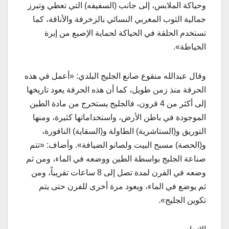
وحياكة الملابس، إلى جانب (السفيفه) التي تعطي وتبرز
جمالية الثوب المغربي النسائي بالزخرفة والأناقة، كما
تستخدم الحلقة في الحياكة لحماية الإصبع من إبرة
الخياطة».
وقال عبدالله منقوع صانع الجليج البلدي: «أعمل في هذه
الحرفة منذ زمن طويل، كما أن هذه الحرفة يعود تاريخها
إلى أكثر من 4 قرون، فالجليج يستخرج من مادة الطين
الموجودة في باطن الأرض، واستخداماتها كثيرة، ومنها
التوريق و(الستاشرية) الطاولة و(السقاية) النافورة،
و(الحصة) مسبح البيت ولصانو الضيافة». وأضاف: «تتم
صناعة الجليج بواسطة الطين ووضعه في الماء، ومن ثم
وضعه في الفرن لمدة تصل إلى 8 ساعات تقريباً، ومن
ثم يوضع في الماء، ويعود مرة أخرى للفرن حتى يتم
تكوين الجليج».