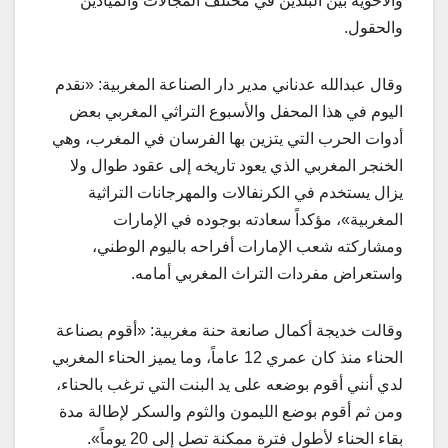
والأخوية بين البلدين في مختلف المجالات والميادين
والحقول.
وقال عبدالله عدناني مدير دار الصناعة المغربية: «نقدم
اليوم في هذا المحفل والأسبوع التراثي المغربي بعض
أدوات الحرب التي يتزين بها الفرسان في المغرب، وهي
الخنجر المغربي الذي يعود تاريخه إلى عقود طوال ولا
يزال يستخدم في الكرنفالات والمهرجانات التراثية
المغربية»، مؤكداً سعادته بوجوده في الإمارات
ومشاركته شعب الإمارات أفراحه باليوم الوطني،
واستعراض مفردات التراث المغربي أمامه.
وقالت خديجة أكمال صانعة حنة مغربية: «أقوم بصناعة
الحناء منذ كان عمري 12 عاماً، وما يميز الحناء المغربي
لدي أنني أقوم بوضعه على يد البنت التي ترغب بالحناء،
ومن ثم أقوم بوضع الليمون والثوم والسكر لإطالة مدة
بقاء الحناء لأطول فترة ممكنة تصل إلى 20 يوماً».