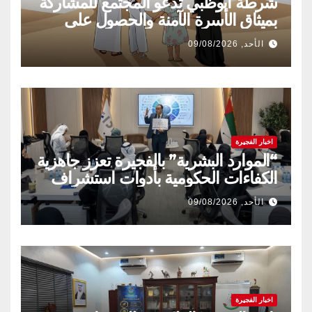
شرطة أبوظبي تدعو المجتمع للمشاركة
بميثاق الأسرة الآمنة والحصول على
شهادة «سفير»
الأحد, 09/08/2026
اخبار الفجيرة
“الموارد البشرية” بالفجيرة تعزز جاهزية
الكفاءات الحكومية بأدوات استشراف
المستقبل
الأحد, 09/08/2026
اخبار الفجيرة