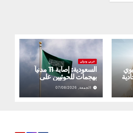
عربي ودولي
بوي
السعودية: إصابة 11 مدنياً
ادية
بهجمات للحوثيين على
نجران
الجمعة, 07/08/2026