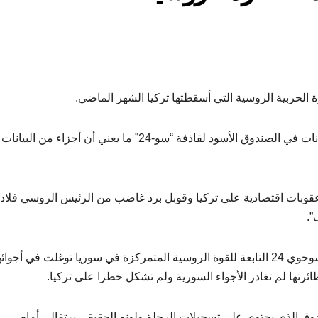
 الحربية الروسية التي أسقطتها تركيا الشهر الماضي.
وكشفت الوزارة أن أضرارا ميكانيكية لحقت بحافظة البيانات في الصندوق الأسود لقاذفة “سو-24” ما يعني أن أجزاء من ا
بر موسكو الى فرض عقوبات اقتصادية على تركيا وقوبل برد غاضب من الرئيس الروسي فلاد
”.
وتقول تركيا إن الطائرة الروسية المقاتلة-القاذفة طراز سوخوي 24 التابعة للقوة الروسية المتمركزة في سوريا توغلت في أجوا
رتها لم تغادر الأجواء السورية ولم تشكل خطرا على تركيا.
وق الذي يحتوى على تسجيلات الرحلة ولونه الحقيقي برتقالي أمام