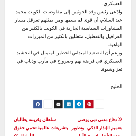
العسكري.
وادّعى رئيس وفد الحوثيين إلى مفاوضات الكويت محمد
عبد السلام، أن قوى لم يسمها ومن يمثلهم تعرقل مسار
المشاورات السياسية الجارية في الكويت بالكثير من
العراقيل والتعطيل، متعللين بالكثير من المبررات
الواهية.
وزعم أن التصعيد الميداني الخطير المتمثل في التحشيد
العسكري في فرضة نهم وصرواح في مأرب وذباب في
تعز وشبوة.
الخليج
تصفّح
دفاع مدني دبي يوصي
سلطان وقرينته يطالبان
بتعميم الإنذار الذكي.. وتطوير
بتشريعات عالمية تحمي حقوق
المقالات
وحدة التأهيل لتصبح الأولى
الأطفال