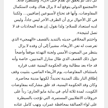
كل ذلك لم يحقق أي تقدم حتى الآن». واستطرد قائلاً:
«المجتمع الدولي يتوقع أنه لا يزال هناك وقت لاستكمال
المفاوضات، وأنها قد تحتاج لأسبوعين إضافيين… ولكننا
في كل الأحوال نرى أن الطرف الآخر ليس جاداً، وليس
لديه استعداد للسلام؛ ولذا نقول، إن هذه المحادثات قد لا
تصل لنتيجة».
واختتم المخلافي حديثه بالتنديد بالقصف «الهمجي» الذي
تعرضت له تعز، الأربعاء، مشيراً إلى أن وفده لا يزال
ينتظر من المبعوث الأممي ولجنة التهدئة موقفاً واضحاً
حول ذلك القصف الذي طال منازل المدنيين، خاصة وأنه
قد جاء بعد مطالبة وفد الحكومة اليمنية عقب قراره
باستئناف المفاوضات، يوم الأربعاء الماضي، بتثبيت وقف
إطلاق النار بتلك المدينة تحديداً؛ لكونها مدينة محاصرة.
وكان وفد الحكومة اليمنية، قد علق مشاركته بمفاوضات
الكويت، لمدة ثلاثة أيام، في بداية مايو الجاري؛ رداً على
خروقات الانقلابيين المستمرة، التي توّجت بالسيطرة
على لواء العمالقة بمحافظة عمران، ونهب كامل عتاده