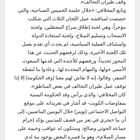
وقف طيران التحالف».
وتابع المخلافي: «خلال جلسة الخميس الصباحية، والتي
خصصت لمناقشة عمل اللجان الثلاث التي شكلت
مؤخراً، وهي لجنة إطلاق سراح المعتقلين، ولجنة
الانسحاب وتسليم السلاح، ولجنة استعادة الدولة
واستئناف العملية السياسية، لم يحدث أي تقدم بعمل
تلك اللجنة الأخيرة، وذلك لرفضهم الحديث عن هذا
المحور تحديداً، ورفضهم للأجندة التي قدمها المبعوث
الأممي حولها، والمهام المحددة لها.. وعادوا بنا لنقطة
الصفر، وقالوا، إنه لا نقاش لهم معنا (وفد الحكومة) إلا إذا
توقف عمل طيران التحالف في بعض المناطق».
كان المخلافي- والذي يرأس وفد الحكومة اليمنية
بمفاوضات الكويت- قد أشار في تغريداته على موقع
التواصل الاجتماعي (تويتر) خلال اليومين الماضيين، إلى
أن ما «يجري في تعز من قصف للمدنيين يؤكد إجرام
جماعة الحوثي وصالح، وستكون له عواقب وخيمة على
مسار السلام»، وهو ما فسره البعض بوجود نية لدى