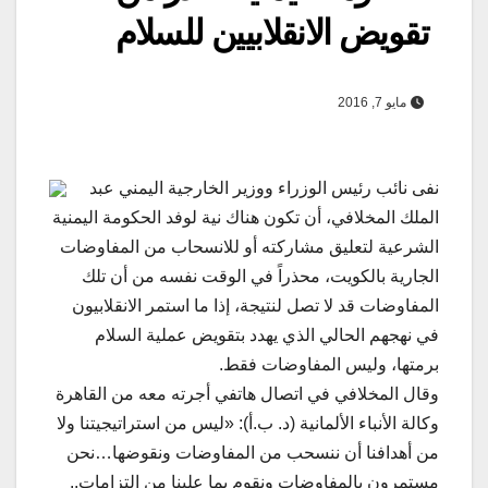
تقويض الانقلابيين للسلام
مايو 7, 2016
نفى نائب رئيس الوزراء ووزير الخارجية اليمني عبد
الملك المخلافي، أن تكون هناك نية لوفد الحكومة اليمنية
الشرعية لتعليق مشاركته أو للانسحاب من المفاوضات
الجارية بالكويت، محذراً في الوقت نفسه من أن تلك
المفاوضات قد لا تصل لنتيجة، إذا ما استمر الانقلابيون
في نهجهم الحالي الذي يهدد بتقويض عملية السلام
برمتها، وليس المفاوضات فقط.
وقال المخلافي في اتصال هاتفي أجرته معه من القاهرة
وكالة الأنباء الألمانية (د. ب.أ): «ليس من استراتيجيتنا ولا
من أهدافنا أن ننسحب من المفاوضات ونقوضها…نحن
مستمرون بالمفاوضات ونقوم بما علينا من التزامات..